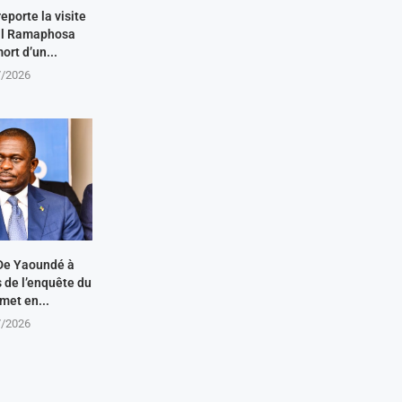
eporte la visite
ril Ramaphosa
ort d’un...
7/2026
De Yaoundé à
s de l’enquête du
met en...
7/2026