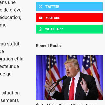
dans une
TWITTER
re de grève
’éducation,
YOUTUBE
tème
WHATSAPP
eau statut
Recent Posts
de
ration et la
ecteur de
que qui
 situation
issements