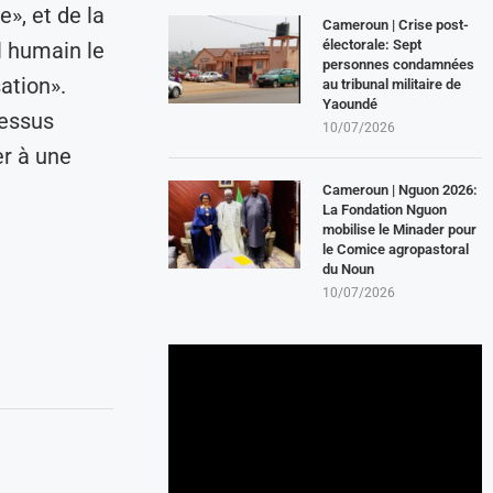
e», et de la
Cameroun | Crise post-
électorale: Sept
l humain le
personnes condamnées
ation».
au tribunal militaire de
Yaoundé
cessus
10/07/2026
er à une
Cameroun | Nguon 2026:
La Fondation Nguon
mobilise le Minader pour
le Comice agropastoral
du Noun
10/07/2026