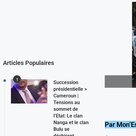
Articles Populaires
1
Succession
présidentielle >
Cameroun |
Tensions au
sommet de
l’Etat: Le clan
Nanga et le clan
Par Mon’E
Bulu se
déchirent