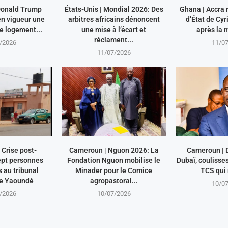
 Donald Trump
États-Unis | Mondial 2026: Des
Ghana | Accra r
en vigueur une
arbitres africains dénoncent
d’État de Cy
le logement...
une mise à l’écart et
après la m
réclament...
/2026
11/0
11/07/2026
Crise post-
Cameroun | Nguon 2026: La
Cameroun | 
ept personnes
Fondation Nguon mobilise le
Dubaï, coulisse
au tribunal
Minader pour le Comice
TCS qui 
de Yaoundé
agropastoral...
10/0
/2026
10/07/2026