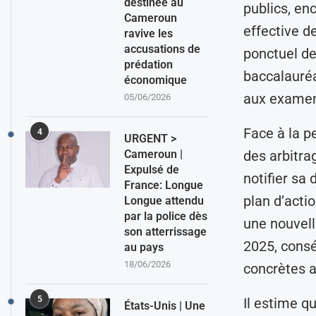
destinée au
publics, en
Cameroun
effective d
ravive les
accusations de
ponctuel de
prédation
baccalauréat
économique
aux examens
05/06/2026
Face à la p
4
URGENT >
Cameroun |
des arbitrag
Expulsé de
notifier sa
France: Longue
plan d’acti
Longue attendu
par la police dès
une nouvell
son atterrissage
2025, consé
au pays
18/06/2026
concrètes 
5
Il estime qu
États-Unis | Une