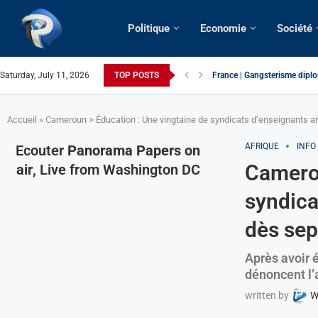
Politique
Economie
Société
Saturday, July 11, 2026
TOP POSTS
France | Gangsterisme diplom
URGENT > Cameroun | Expuls
États-Unis | Une infirmière 
Exclusif > Cameroun | Révisi
Cameroun | Liberté d’expres
Cameroun | Crise post-électo
Cameroun | Succession dyna
Cameroun | Affaire Maduro: De
Accueil
»
Cameroun > Éducation : Une vingtaine de syndicats d’enseignants 
AFRIQUE
INFO
Ecouter
Panorama Papers on
Camerou
air
, Live from Washington DC
syndica
dès se
Après avoir é
dénoncent l’a
written by
W