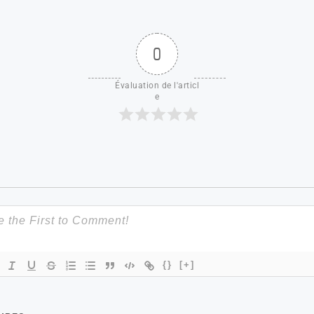
0
Évaluation de l'articl
e
{}
[+]