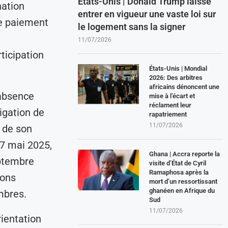
États-Unis | Donald Trump laisse
nation
entrer en vigueur une vaste loi sur
le paiement
le logement sans la signer
11/07/2026
ticipation
États-Unis | Mondial
2026: Des arbitres
africains dénoncent une
’absence
mise à l’écart et
réclament leur
ligation de
rapatriement
11/07/2026
 de son
 7 mai 2025,
Ghana | Accra reporte la
eptembre
visite d’État de Cyril
Ramaphosa après la
ions
mort d’un ressortissant
ghanéen en Afrique du
mbres.
Sud
11/07/2026
rientation