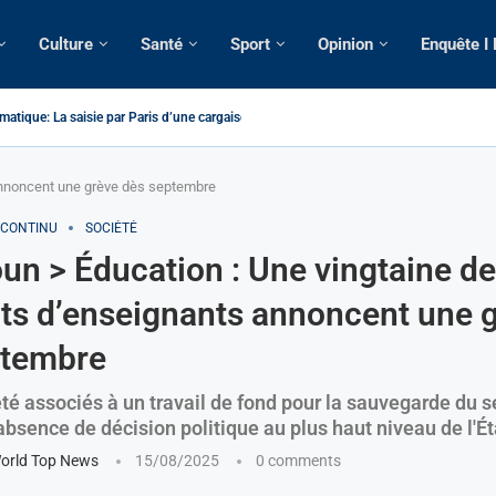
Culture
Santé
Sport
Opinion
Enquête I
atique: La saisie par Paris d’une cargaison destinée...
é de France: Longue Longue attendu par...
camerounaise tuée par la chute d’un arbre...
on constitutionnelle: Un vice-président aux pouvoirs étendus...
sion: Le commissaire Vicent de Paul Meva aurait...
rale: Incertitudes sur le cas Anicet Ekane.
stique: Franck Emmanuel Biya nouveau vice-président dans les...
s intellectuels appellent à la libération du...
annoncent une grève dès septembre
 CONTINU
SOCIÉTÉ
n > Éducation : Une vingtaine de
ts d’enseignants annoncent une 
ptembre
té associés à un travail de fond pour la sauvegarde du se
bsence de décision politique au plus haut niveau de l'Ét
orld Top News
15/08/2025
0 comments