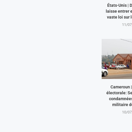
États-Unis |
laisse entrer 
vaste loi sur 
11/07
Cameroun | 
électorale: S
condamnées 
militaire 
10/07