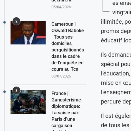
L
es ens
05/04/2026
vingtai
illimitée, p
2
Cameroun |
promis depu
Oswald Baboké
| Tous ses
éducatif loc
domiciles
perquisitionnés
Ils demande
dans le cadre
de l’enquête en
spécial pou
cours au Tcs
l’éducation,
08/07/2026
mise en œuv
l’enseignem
3
France |
Gangsterisme
perdure dep
diplomatique:
La saisie par
Il est égal
Paris d’une
de tous les
cargaison