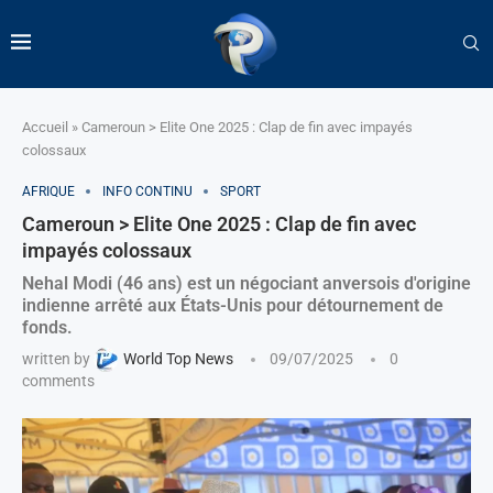
Accueil
»
Cameroun > Elite One 2025 : Clap de fin avec impayés
colossaux
AFRIQUE
INFO CONTINU
SPORT
Cameroun > Elite One 2025 : Clap de fin avec
impayés colossaux
Nehal Modi (46 ans) est un négociant anversois d'origine
indienne arrêté aux États-Unis pour détournement de
fonds.
written by
World Top News
09/07/2025
0
comments