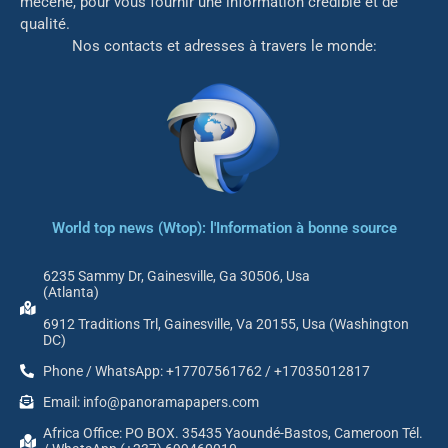
mé
cène, pour vous fournir une information crédible et de
qualité.
Nos contacts et adresses à travers le monde:
World top news (Wtop): l'Information à bonne source
6235 Sammy Dr, Gainesville, Ga 30506, Usa
(Atlanta)
6912 Traditions Trl, Gainesville, Va 20155, Usa (Washington
DC)
Phone / WhatsApp: +17707561762 / +17035012817
Email: info@panoramapapers.com
Africa Office: PO BOX. 35435 Yaoundé-Bastos, Cameroon Tél.