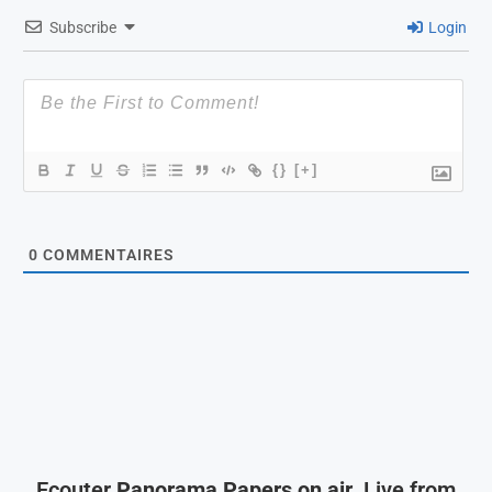
Subscribe
Login
{}
[+]
0
COMMENTAIRES
Ecouter
Panorama Papers on air
, Live from