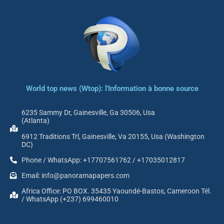
World top news (Wtop): l'Information à bonne source
6235 Sammy Dr, Gainesville, Ga 30506, Usa
(Atlanta)
6912 Traditions Trl, Gainesville, Va 20155, Usa (Washington
DC)
Phone / WhatsApp: +17707561762 / +17035012817
Email: info@panoramapapers.com
Africa Office: PO BOX. 35435 Yaoundé-Bastos, Cameroon Tél.
/ WhatsApp (+237) 699460010