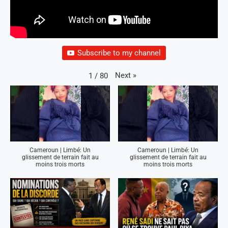
Subscribe to my channel
Next
»
1
/
80
Cameroun | Limbé: Un
Cameroun | Limbé: Un
glissement de terrain fait au
glissement de terrain fait au
moins trois morts
moins trois morts