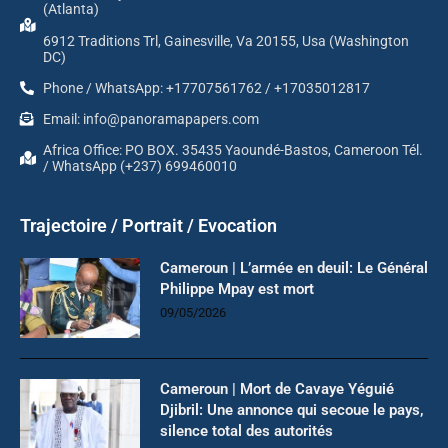
(Atlanta)
6912 Traditions Trl, Gainesville, Va 20155, Usa (Washington
DC)
Phone / WhatsApp: +17707561762 / +17035012817
Email: info@panoramapapers.com
Africa Office: PO BOX. 35435 Yaoundé-Bastos, Cameroon Tél.
/ WhatsApp (+237) 699460010
Trajectoire / Portrait / Evocation
Cameroun | L’armée en deuil: Le Général
Philippe Mpay est mort
09/05/2026
Cameroun | Mort de Cavaye Yéguié
Djibril: Une annonce qui secoue le pays,
silence total des autorités