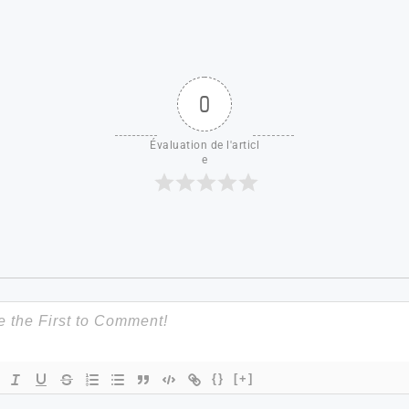
0
Évaluation de l'articl
e
{}
[+]