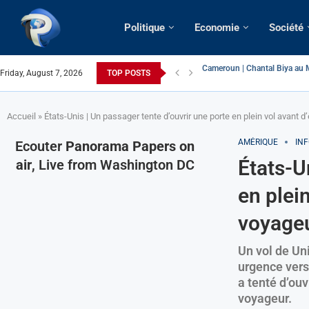
Politique
Economie
Société
Friday, August 7, 2026
TOP POSTS
Succession présidentielle > C
Cameroun | Oswald Baboké | T
France | Gangsterisme diploma
URGENT > Cameroun | Expulsé
États-Unis | Une infirmière ca
Exclusif > Cameroun | Révisio
Cameroun | Liberté d’express
Cameroun | Crise post-élector
Accueil
»
États-Unis | Un passager tente d’ouvrir une porte en plein vol avant d
AMÉRIQUE
IN
Ecouter
Panorama Papers on
États-U
air
, Live from Washington DC
en plein
voyage
Un vol de Un
urgence vers
a tenté d’ouv
voyageur.