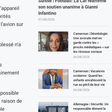
Suisse | Football: La Caf réaffirme
son soutien unanime à Gianni
l’appareil
Infantino
rités
07/08/2026
l’avion sur
Cameroun | Déontologie:
Une avocate met en
garde contre les «
blessé n’a
procès médiatiques » sur
les réseaux sociaux
06/08/2026
s
Cameroun | Vacances
eminement
scolaires: Quand les
enfants envahissent la
rue au péril de leur vie
06/08/2026
mpossible
 raison de
Allemagne | Sécurité: Un
ble
responsable dément la