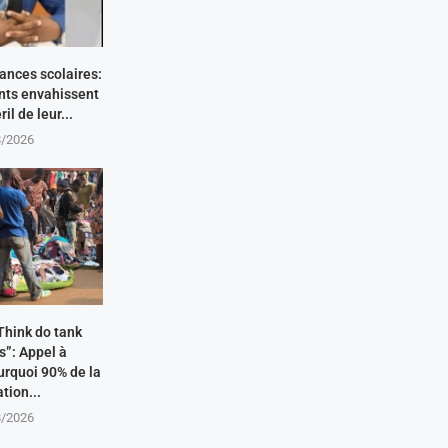
ances scolaires:
nts envahissent
ril de leur...
8/2026
Think do tank
s”: Appel à
rquoi 90% de la
tion...
8/2026