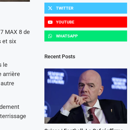
TWITTER
YOUTUBE
737 MAX 8 de
WHATSAPP
 et six
Recent Posts
 le
 arrière
 autre
pidement
tterrissage