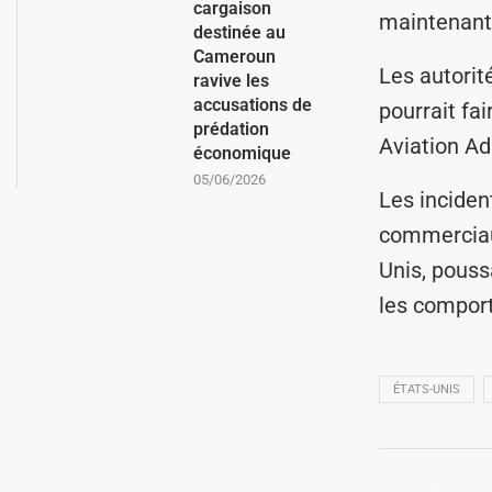
cargaison
maintenant l
destinée au
Cameroun
Les autorit
ravive les
accusations de
pourrait fai
prédation
Aviation Ad
économique
05/06/2026
Les inciden
commerciau
Unis, pouss
les comport
ÉTATS-UNIS