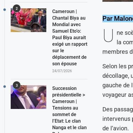
2
Cameroun |
Par Malon
Chantal Biya au
Mondial avec
U
Samuel Eto’o:
ne scè
Paul Biya aurait
la com
exigé un rapport
sur le
membres d’
déplacement de
son épouse
Selon les p
24/07/2026
décollage, u
gauche de l
3
Succession
voyageur as
présidentielle >
Cameroun |
Tensions au
Des passag
sommet de
intervenus p
l’Etat: Le clan
Nanga et le clan
de l’avion.