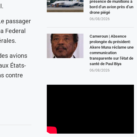
présence de munitions à
l.
bord d’un avion près d’un
drone piégé
06/08/2026
Le passager
la Federal
Cameroun | Absence
rales.
prolongée du président:
Akere Muna réclame une
communication
des avions
transparente sur l’état de
santé de Paul Biya
ux États-
06/08/2026
ns contre