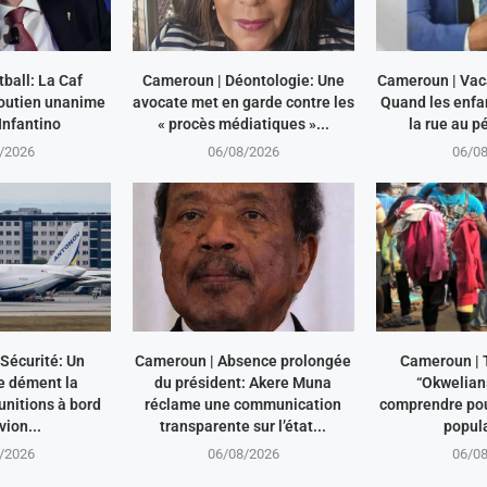
tball: La Caf
Cameroun | Déontologie: Une
Cameroun | Vac
soutien unanime
avocate met en garde contre les
Quand les enfa
Infantino
« procès médiatiques »...
la rue au pé
/2026
06/08/2026
06/0
Sécurité: Un
Cameroun | Absence prolongée
Cameroun | 
e dément la
du président: Akere Muna
“Okwelian
nitions à bord
réclame une communication
comprendre pou
vion...
transparente sur l’état...
popula
/2026
06/08/2026
06/0