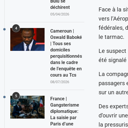
Bulu se
déchirent
Face à la si
05/04/2026
vers l’Aéro
fédérales, d
4
Cameroun |
le tarmac.
Oswald Baboké
| Tous ses
domiciles
Le suspect 
perquisitionnés
été signalé
dans le cadre
de l’enquête en
La compagni
cours au Tcs
08/07/2026
passagers 
sur un autr
5
France |
Gangsterisme
Des experts
diplomatique:
d’ouvrir un
La saisie par
Paris d’une
la pressuri