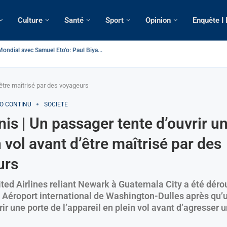
Culture
Santé
Sport
Opinion
Enquête I
ameroun | Tensions au sommet de l’Etat: Le...
ous ses domiciles perquisitionnés dans le...
tique: La saisie par Paris d’une cargaison destinée...
 de France: Longue Longue attendu par...
merounaise tuée par la chute d’un arbre...
n constitutionnelle: Un vice-président aux pouvoirs étendus...
ion: Le commissaire Vicent de Paul Meva aurait...
ale: Incertitudes sur le cas Anicet Ekane.
’être maîtrisé par des voyageurs
FO CONTINU
SOCIÉTÉ
nis | Un passager tente d’ouvrir u
 vol avant d’être maîtrisé par des
urs
ited Airlines reliant Newark à Guatemala City a été déro
 Aéroport international de Washington-Dulles après qu’
rir une porte de l’appareil en plein vol avant d’agresser 