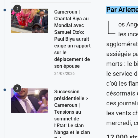
Par Arlet
2
Cameroun |
Chantal Biya au
L
os Ange
Mondial avec
Samuel Eto’o:
les inc
Paul Biya aurait
agglomérati
exigé un rapport
sur le
assiégée pa
déplacement de
morts : le b
son épouse
le service 
24/07/2026
d’où les fl
3
Succession
désormais q
présidentielle >
des journal
Cameroun |
Tensions au
les vents c
sommet de
mercredi, c
l’Etat: Le clan
Nanga et le clan
12 000 str