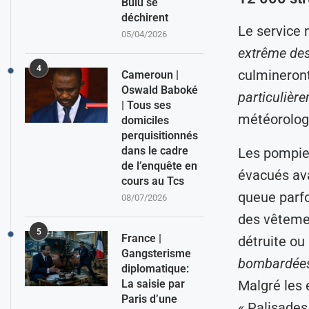
Bulu se
déchirent
Le service 
05/04/2026
extrême des
4
culmineron
Cameroun |
Oswald Baboké
particulièr
| Tous ses
météorolog
domiciles
perquisitionnés
dans le cadre
Les pompier
de l’enquête en
évacués ava
cours au Tcs
queue parfo
08/07/2026
des vêtemen
5
France |
détruite ou
Gangsterisme
bombardées
diplomatique:
La saisie par
Malgré les e
Paris d’une
« Palisades