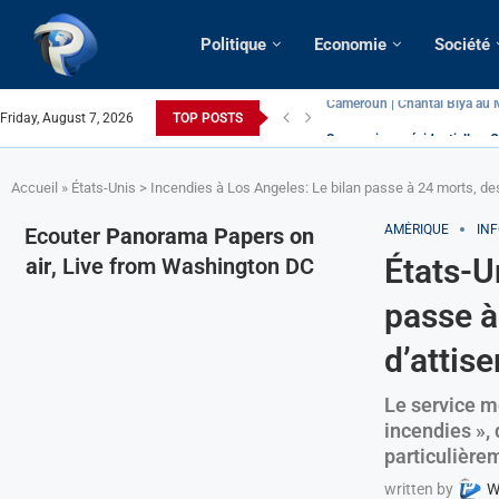
Politique
Economie
Société
Friday, August 7, 2026
TOP POSTS
Succession présidentielle > C
Cameroun | Oswald Baboké | T
France | Gangsterisme diploma
URGENT > Cameroun | Expulsé
États-Unis | Une infirmière ca
Exclusif > Cameroun | Révisio
Cameroun | Liberté d’express
Cameroun | Crise post-élector
Accueil
»
États-Unis > Incendies à Los Angeles: Le bilan passe à 24 morts, des
AMÉRIQUE
IN
Ecouter
Panorama Papers on
États-U
air
, Live from Washington DC
passe à
d’attise
Le service m
incendies »,
particulière
written by
W