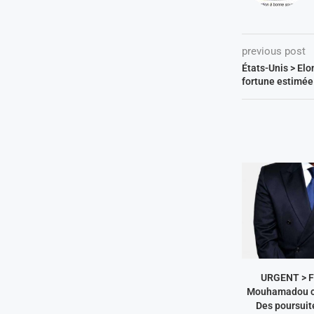
previous post
États-Unis > Elo
fortune estimée 
URGENT > Fr
Mouhamadou co
Des poursuite