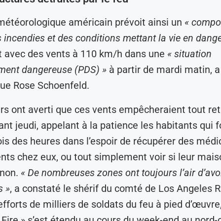
météorologique américain prévoit ainsi un
« compo
 incendies et des conditions mettant la vie en dange
t avec des vents à 110 km/h dans une
« situation
ement dangereuse (PDS) »
à partir de mardi matin, a
ue Rose Schoenfeld.
s ont averti que ces vents empêcheraient tout re
nt jeudi, appelant à la patience les habitants qui f
is des heures dans l’espoir de récupérer des méd
ts chez eux, ou tout simplement voir si leur mais
 non.
« De nombreuses zones ont toujours l’air d’avoi
 »
, a constaté le shérif du comté de Los Angeles 
fforts de milliers de soldats du feu à pied d’œuvre,
 Fire » s’est étendu au cours du week-end au nord-