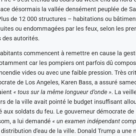
nace désormais la vallée densément peuplée de S
lus de 12 000 structures – habitations ou bâtimen
ruites ou endommagées par les feux, selon les pr
 des autorités.
abitants commencent à remettre en cause la gest
notamment car les pompiers ont parfois dû compos
ncendie vides ou avec une faible pression. Très crit
crate de Los Angeles, Karen Bass, a assuré samed
aient
« tous sur la même longueur d’onde »
. La veill
 de la ville avait pointé le budget insuffisant allo
é aux soldats du feu. Le gouverneur démocrate de l
om, a lui demandé
« un examen indépendant compl
 distribution d’eau de la ville. Donald Trump a une 