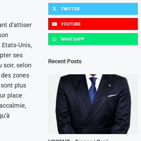
TWITTER
nt d’attiser
YOUTUBE
son
WHATSAPP
 Etats-Unis,
pter ses
Recent Posts
 soir, selon
 des zones
 sont plus
ur place
 accalmie,
qu’à