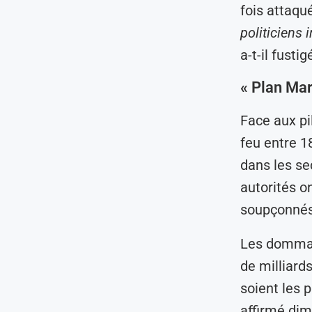
fois attaqu
politiciens 
a-t-il fusti
« Plan Mar
Face aux pi
feu entre 1
dans les se
autorités o
soupçonnés 
Les dommage
de milliard
soient les 
affirmé dim