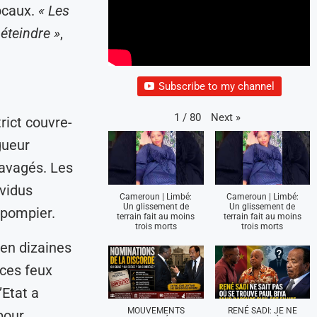
locaux.
« Les
éteindre »
,
Subscribe to my channel
Next
»
1
/
80
rict couvre-
gueur
ravagés. Les
ividus
Cameroun | Limbé:
Cameroun | Limbé:
Un glissement de
Un glissement de
 pompier.
terrain fait au moins
terrain fait au moins
trois morts
trois morts
en dizaines
 ces feux
’Etat a
MOUVEMENTS
RENÉ SADI: JE NE
our