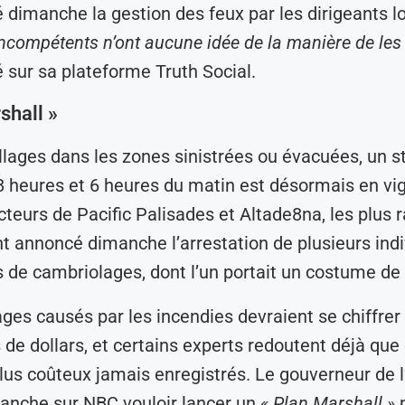
é dimanche la gestion des feux par les dirigeants 
incompétents n’ont aucune idée de la manière de les 
gé sur sa plateforme Truth Social.
shall »
llages dans les zones sinistrées ou évacuées, un st
8 heures et 6 heures du matin est désormais en vi
cteurs de Pacific Palisades et Altade8na, les plus 
nt annoncé dimanche l’arrestation de plusieurs ind
de cambriolages, dont l’un portait un costume de
s causés par les incendies devraient se chiffrer 
s de dollars, et certains experts redoutent déjà que
plus coûteux jamais enregistrés. Le gouverneur de l
anche sur NBC vouloir lancer un
« Plan Marshall »
p