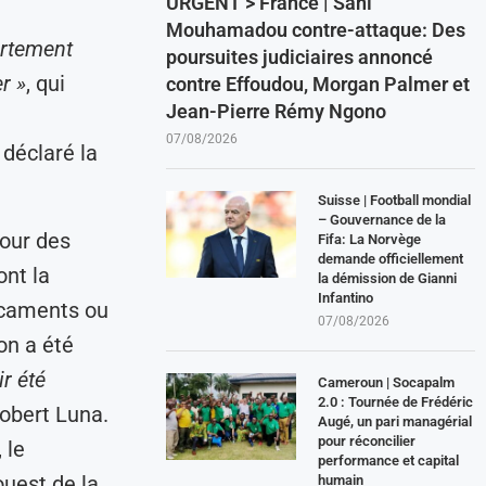
URGENT > France | Sani
Mouhamadou contre-attaque: Des
rtement
poursuites judiciaires annoncé
r »
, qui
contre Effoudou, Morgan Palmer et
Jean-Pierre Rémy Ngono
07/08/2026
 déclaré la
Suisse | Football mondial
– Gouvernance de la
tour des
Fifa: La Norvège
demande officiellement
ont la
la démission de Gianni
Infantino
icaments ou
07/08/2026
on a été
r été
Cameroun | Socapalm
2.0 : Tournée de Frédéric
Robert Luna.
Augé, un pari managérial
pour réconcilier
 le
performance et capital
ouest de la
humain