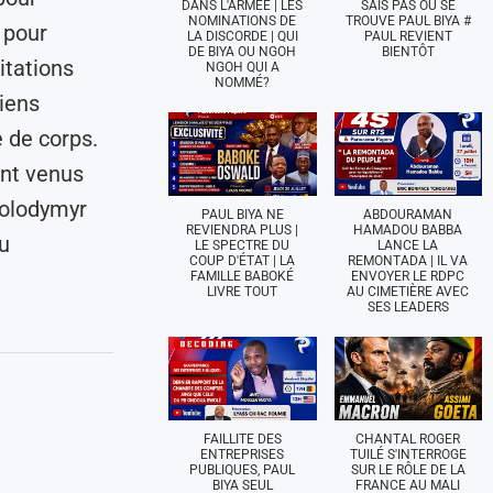
DANS L'ARMÉE | LES
SAIS PAS OÙ SE
NOMINATIONS DE
TROUVE PAUL BIYA #
 pour
LA DISCORDE | QUI
PAUL REVIENT
DE BIYA OU NGOH
BIENTÔT
itations
NGOH QUI A
NOMMÉ?
hiens
 de corps.
ont venus
Volodymyr
PAUL BIYA NE
ABDOURAMAN
REVIENDRA PLUS |
HAMADOU BABBA
u
LE SPECTRE DU
LANCE LA
COUP D'ÉTAT | LA
REMONTADA | IL VA
FAMILLE BABOKÉ
ENVOYER LE RDPC
LIVRE TOUT
AU CIMETIÈRE AVEC
SES LEADERS
FAILLITE DES
CHANTAL ROGER
ENTREPRISES
TUILÉ S'INTERROGE
PUBLIQUES, PAUL
SUR LE RÔLE DE LA
BIYA SEUL
FRANCE AU MALI