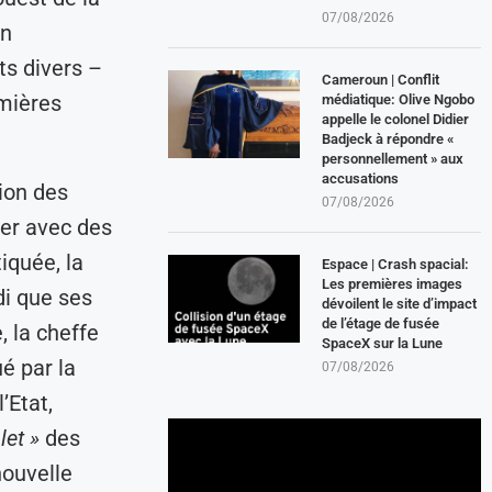
07/08/2026
an
ts divers –
Cameroun | Conflit
emières
médiatique: Olive Ngobo
appelle le colonel Didier
Badjeck à répondre «
personnellement » aux
accusations
ion des
07/08/2026
er avec des
iquée, la
Espace | Crash spacial:
Les premières images
i que ses
dévoilent le site d’impact
de l’étage de fusée
e, la cheffe
SpaceX sur la Lune
ué par la
07/08/2026
’Etat,
et »
des
nouvelle