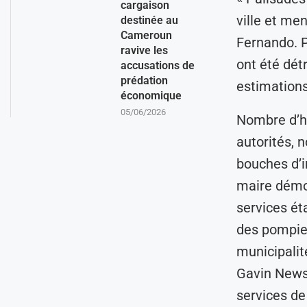
cargaison
ville et me
destinée au
Cameroun
Fernando. P
ravive les
ont été dét
accusations de
prédation
estimations
économique
05/06/2026
Nombre d’h
autorités, 
bouches d’i
maire démo
services ét
des pompiers
municipalit
Gavin News
services de