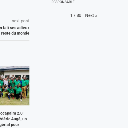
RESPONSABLE
Next
»
1
/
80
next post
n fait ses adieux
u reste du monde
ocapalm 2.0 :
édéric Augé, un
gérial pour