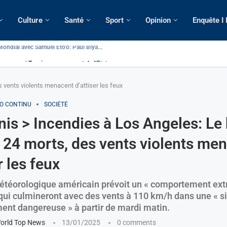
Culture
Santé
Sport
Opinion
Enquête I
ameroun | Tensions au sommet de l’Etat: Le...
ous ses domiciles perquisitionnés dans le...
tique: La saisie par Paris d’une cargaison destinée...
 de France: Longue Longue attendu par...
merounaise tuée par la chute d’un arbre...
n constitutionnelle: Un vice-président aux pouvoirs étendus...
ion: Le commissaire Vicent de Paul Meva aurait...
ale: Incertitudes sur le cas Anicet Ekane.
 vents violents menacent d’attiser les feux
FO CONTINU
SOCIÉTÉ
nis > Incendies à Los Angeles: Le 
 24 morts, des vents violents me
r les feux
étéorologique américain prévoit un « comportement ex
 qui culmineront avec des vents à 110 km/h dans une « si
ment dangereuse » à partir de mardi matin.
orld Top News
13/01/2025
0 comments