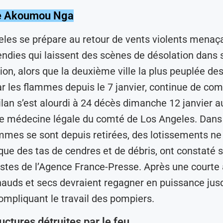
te Akoumou Nga
les se prépare au retour de vents violents menaça
endies qui laissent des scènes de désolation dans 
on, alors que la deuxième ville la plus peuplée des
r les flammes depuis le 7 janvier, continue de com
ilan s’est alourdi à 24 décès dimanche 12 janvier au
de médecine légale du comté de Los Angeles. Dans
ammes se sont depuis retirées, des lotissements ne
ue des tas de cendres et de débris, ont constaté s
istes de l’Agence France-Presse. Après une courte
hauds et secs devraient regagner en puissance jus
ompliquant le travail des pompiers.
uctures détruites par le feu