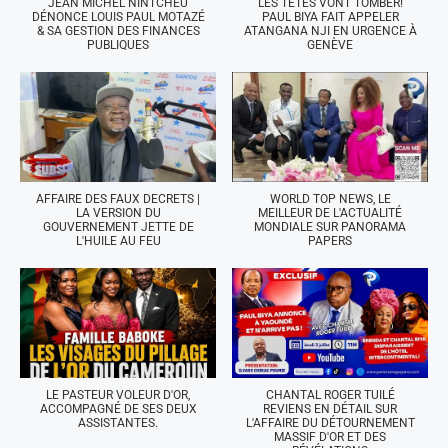
JEAN MICHEL NINTCHEU
LES TÊTES VONT TOMBER!
DÉNONCE LOUIS PAUL MOTAZÉ
PAUL BIYA FAIT APPELER
& SA GESTION DES FINANCES
ATANGANA NJI EN URGENCE À
PUBLIQUES
GENÈVE
AFFAIRE DES FAUX DECRETS |
WORLD TOP NEWS, LE
LA VERSION DU
MEILLEUR DE L'ACTUALITÉ
GOUVERNEMENT JETTE DE
MONDIALE SUR PANORAMA
L'HUILE AU FEU
PAPERS
LE PASTEUR VOLEUR D'OR,
CHANTAL ROGER TUILÉ
ACCOMPAGNÉ DE SES DEUX
REVIENS EN DÉTAIL SUR
ASSISTANTES.
L'AFFAIRE DU DÉTOURNEMENT
MASSIF D'OR ET DES