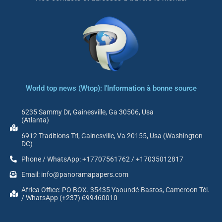
World top news (Wtop): l'Information à bonne source
6235 Sammy Dr, Gainesville, Ga 30506, Usa
(Atlanta)
6912 Traditions Trl, Gainesville, Va 20155, Usa (Washington
DC)
Phone / WhatsApp: +17707561762 / +17035012817
Email: info@panoramapapers.com
Africa Office: PO BOX. 35435 Yaoundé-Bastos, Cameroon Tél.
/ WhatsApp (+237) 699460010