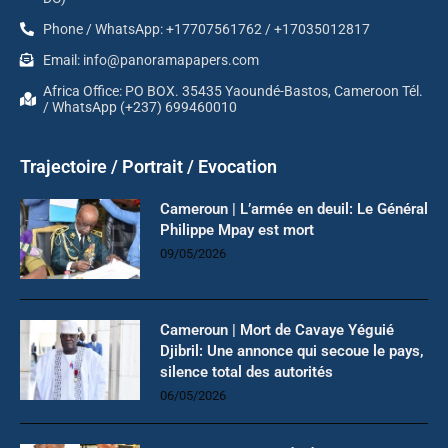
Phone / WhatsApp: +17707561762 / +17035012817
Email: info@panoramapapers.com
Africa Office: PO BOX. 35435 Yaoundé-Bastos, Cameroon Tél.
/ WhatsApp (+237) 699460010
Trajectoire / Portrait / Evocation
Cameroun | L’armée en deuil: Le Général
Philippe Mpay est mort
09/05/2026
Cameroun | Mort de Cavaye Yéguié
Djibril: Une annonce qui secoue le pays,
silence total des autorités
06/05/2026