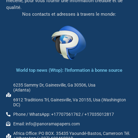
mé
cène, pour vous fournir une information crédible et de
qualité.
Nos contacts et adresses à travers le monde:
World top news (Wtop): l'Information à bonne source
6235 Sammy Dr, Gainesville, Ga 30506, Usa
(Atlanta)
6912 Traditions Trl, Gainesville, Va 20155, Usa (Washington
DC)
Phone / WhatsApp: +17707561762 / +17035012817
Email: info@panoramapapers.com
Africa Office: PO BOX. 35435 Yaoundé-Bastos, Cameroon Tél.