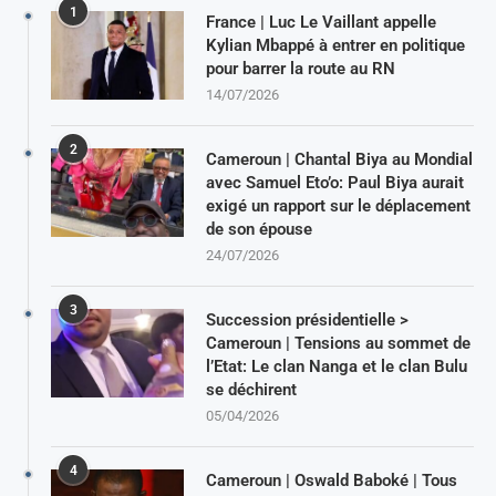
1
France | Luc Le Vaillant appelle
Kylian Mbappé à entrer en politique
pour barrer la route au RN
14/07/2026
2
Cameroun | Chantal Biya au Mondial
avec Samuel Eto’o: Paul Biya aurait
exigé un rapport sur le déplacement
de son épouse
24/07/2026
3
Succession présidentielle >
Cameroun | Tensions au sommet de
l’Etat: Le clan Nanga et le clan Bulu
se déchirent
05/04/2026
4
Cameroun | Oswald Baboké | Tous