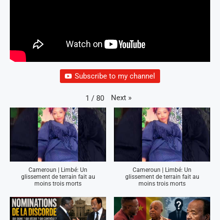
Subscribe to my channel
Next
»
1
/
80
Cameroun | Limbé: Un
Cameroun | Limbé: Un
glissement de terrain fait au
glissement de terrain fait au
moins trois morts
moins trois morts