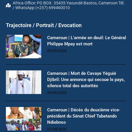
Africa Office: PO BOX. 35435 Yaoundé-Bastos, Cameroon Tél.
/ WhatsApp (+237) 699460010
Trajectoire / Portrait / Evocation
Cameroun | L’armée en deuil: Le Général
Philippe Mpay est mort
09/05/2026
Cameroun | Mort de Cavaye Yéguié
Djibril: Une annonce qui secoue le pays,
silence total des autorités
06/05/2026
Cameroun | Décès du deuxième vice-
président du Sénat Chief Tabetando
Ndiebnso
21/04/2026