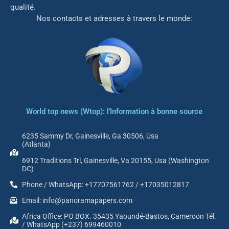
qualité.
Nos contacts et adresses à travers le monde:
World top news (Wtop): l'Information à bonne source
6235 Sammy Dr, Gainesville, Ga 30506, Usa
(Atlanta)
6912 Traditions Trl, Gainesville, Va 20155, Usa (Washington
DC)
Phone / WhatsApp: +17707561762 / +17035012817
Email: info@panoramapapers.com
Africa Office: PO BOX. 35435 Yaoundé-Bastos, Cameroon Tél.
/ WhatsApp (+237) 699460010