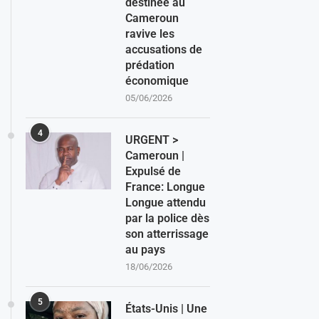
destinée au
Cameroun
ravive les
accusations de
prédation
économique
05/06/2026
4
URGENT >
Cameroun |
Expulsé de
France: Longue
Longue attendu
par la police dès
son atterrissage
au pays
18/06/2026
5
États-Unis | Une