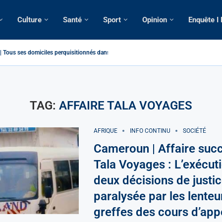
Culture
Santé
Sport
Opinion
Enquête I
Tous ses domiciles perquisitionnés dans le...
atique: La saisie par Paris d’une cargaison destinée...
é de France: Longue Longue attendu par...
camerounaise tuée par la chute d’un arbre...
on constitutionnelle: Un vice-président aux pouvoirs étendus...
sion: Le commissaire Vicent de Paul Meva aurait...
rale: Incertitudes sur le cas Anicet Ekane.
stique: Franck Emmanuel Biya nouveau vice-président dans les...
s intellectuels appellent à la libération du...
TAG:
AFFAIRE TALA VOYAGES
AFRIQUE
INFO CONTINU
SOCIÉTÉ
Cameroun | Affaire suc
Tala Voyages : L’exécut
deux décisions de justi
paralysée par les lenteu
greffes des cours d’app