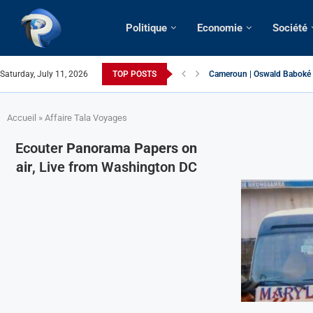
Politique
Economie
Société
Cameroun | Oswald Baboké | 
Saturday, July 11, 2026
TOP POSTS
France | Gangsterisme diplom
URGENT > Cameroun | Expuls
États-Unis | Une infirmière 
Exclusif > Cameroun | Révisi
Cameroun | Liberté d’expres
Cameroun | Crise post-électo
Cameroun | Succession dyna
Cameroun | Affaire Maduro: De
Accueil
»
Affaire Tala Voyages
Ecouter
Panorama Papers on
air
, Live from Washington DC