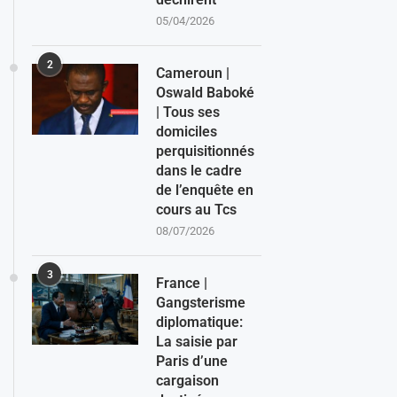
05/04/2026
2
Cameroun |
Oswald Baboké
| Tous ses
domiciles
perquisitionnés
dans le cadre
de l’enquête en
cours au Tcs
08/07/2026
3
France |
Gangsterisme
diplomatique:
La saisie par
Paris d’une
cargaison