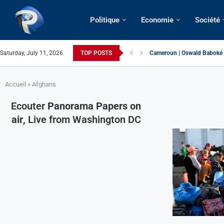
Politique
Economie
Société
Saturday, July 11, 2026
TOP POSTS
Cameroun | Oswald Baboké | 
France | Gangsterisme diplom
URGENT > Cameroun | Expuls
États-Unis | Une infirmière 
Exclusif > Cameroun | Révisi
Cameroun | Liberté d’expres
Cameroun | Crise post-électo
Cameroun | Succession dyna
Cameroun | Affaire Maduro: De
Accueil
»
Afghans
Ecouter
Panorama Papers on
air
, Live from Washington DC