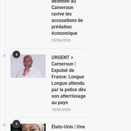
destinée au
Cameroun
ravive les
accusations de
prédation
économique
05/06/2026
4
URGENT >
Cameroun |
Expulsé de
France: Longue
Longue attendu
par la police dès
son atterrissage
au pays
18/06/2026
5
États-Unis | Une