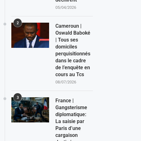
05/04/2026
2
Cameroun |
Oswald Baboké
| Tous ses
domiciles
perquisitionnés
dans le cadre
de l’enquête en
cours au Tcs
08/07/2026
3
France |
Gangsterisme
diplomatique:
La saisie par
Paris d’une
cargaison