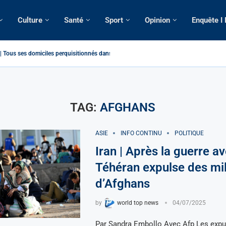
Culture
Santé
Sport
Opinion
Enquête I
Tous ses domiciles perquisitionnés dans le...
atique: La saisie par Paris d’une cargaison destinée...
é de France: Longue Longue attendu par...
camerounaise tuée par la chute d’un arbre...
on constitutionnelle: Un vice-président aux pouvoirs étendus...
sion: Le commissaire Vicent de Paul Meva aurait...
rale: Incertitudes sur le cas Anicet Ekane.
stique: Franck Emmanuel Biya nouveau vice-président dans les...
s intellectuels appellent à la libération du...
TAG:
AFGHANS
ASIE
INFO CONTINU
POLITIQUE
Iran | Après la guerre av
Téhéran expulse des mil
d’Afghans
by
world top news
04/07/2025
Par Sandra Embollo Avec Afp Les expu