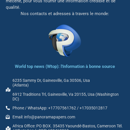
mé
cène, pour vous fournir une information crédible et de
qualité.
Nos contacts et adresses à travers le monde:
World top news (Wtop): l'Information à bonne source
6235 Sammy Dr, Gainesville, Ga 30506, Usa
(Atlanta)
6912 Traditions Trl, Gainesville, Va 20155, Usa (Washington
DC)
Phone / WhatsApp: +17707561762 / +17035012817
Email: info@panoramapapers.com
Africa Office: PO BOX. 35435 Yaoundé-Bastos, Cameroon Tél.