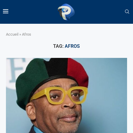
Accueil
»
Afros
TAG:
AFROS