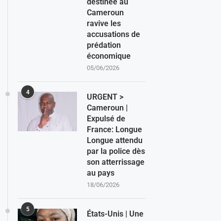
destinée au
Cameroun
ravive les
accusations de
prédation
économique
05/06/2026
4
URGENT >
Cameroun |
Expulsé de
France: Longue
Longue attendu
par la police dès
son atterrissage
au pays
18/06/2026
5
États-Unis | Une