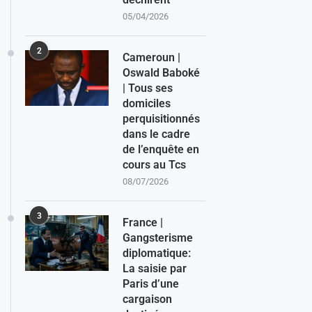
05/04/2026
2
Cameroun |
Oswald Baboké
| Tous ses
domiciles
perquisitionnés
dans le cadre
de l’enquête en
cours au Tcs
08/07/2026
3
France |
Gangsterisme
diplomatique:
La saisie par
Paris d’une
cargaison