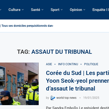
Culture
Santé
Sport
Opinion
Enquête I
Tous ses domiciles perquisitionnés dans le...
atique: La saisie par Paris d’une cargaison destinée...
é de France: Longue Longue attendu par...
camerounaise tuée par la chute d’un arbre...
on constitutionnelle: Un vice-président aux pouvoirs étendus...
sion: Le commissaire Vicent de Paul Meva aurait...
rale: Incertitudes sur le cas Anicet Ekane.
stique: Franck Emmanuel Biya nouveau vice-président dans les...
s intellectuels appellent à la libération du...
TAG:
ASSAUT DU TRIBUNAL
ASIE
INFO CONTINU
POLITIQUE
Corée du Sud | Les part
Yoon Seok-yeol prenne
d’assaut le tribunal
by
world top news
19/01/2025
Par Sandra Embollo Le président desti