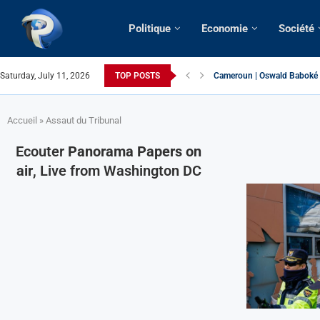
Politique
Economie
Société
Saturday, July 11, 2026
TOP POSTS
Cameroun | Oswald Baboké | 
France | Gangsterisme diplom
URGENT > Cameroun | Expuls
États-Unis | Une infirmière 
Exclusif > Cameroun | Révisi
Cameroun | Liberté d’expres
Cameroun | Crise post-électo
Cameroun | Succession dyna
Cameroun | Affaire Maduro: De
Accueil
»
Assaut du Tribunal
Ecouter
Panorama Papers on
air
, Live from Washington DC