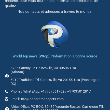
mé
cène, pour vous fournir une information crédible et de
qualité.
Nos contacts et adresses à travers le monde:
World top news (Wtop): l'Information à bonne source
6235 Sammy Dr, Gainesville, Ga 30506, Usa
(Atlanta)
6912 Traditions Trl, Gainesville, Va 20155, Usa (Washington
DC)
Phone / WhatsApp: +17707561762 / +17035012817
Email: info@panoramapapers.com
Africa Office: PO BOX. 35435 Yaoundé-Bastos, Cameroon Tél.