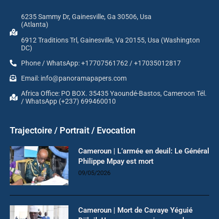
6235 Sammy Dr, Gainesville, Ga 30506, Usa
(Atlanta)
6912 Traditions Trl, Gainesville, Va 20155, Usa (Washington
DC)
Phone / WhatsApp: +17707561762 / +17035012817
Email: info@panoramapapers.com
Africa Office: PO BOX. 35435 Yaoundé-Bastos, Cameroon Tél.
/ WhatsApp (+237) 699460010
Trajectoire / Portrait / Evocation
Cameroun | L’armée en deuil: Le Général
Philippe Mpay est mort
09/05/2026
Cameroun | Mort de Cavaye Yéguié