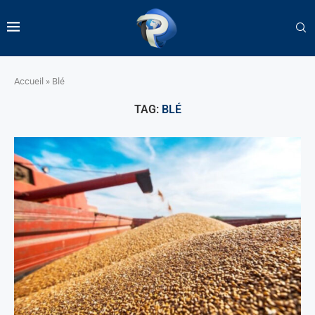
Accueil
»
Blé
TAG:
BLÉ