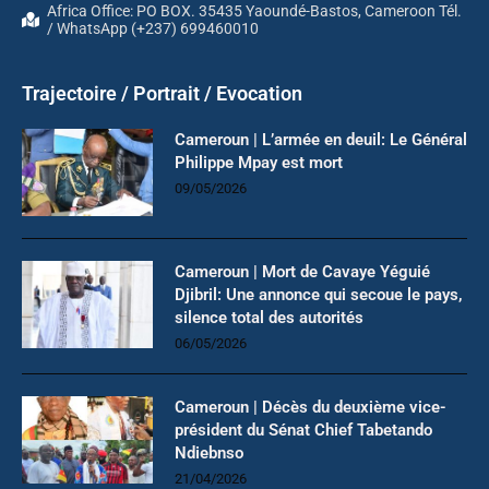
Africa Office: PO BOX. 35435 Yaoundé-Bastos, Cameroon Tél.
/ WhatsApp (+237) 699460010
Trajectoire / Portrait / Evocation
Cameroun | L’armée en deuil: Le Général
Philippe Mpay est mort
09/05/2026
Cameroun | Mort de Cavaye Yéguié
Djibril: Une annonce qui secoue le pays,
silence total des autorités
06/05/2026
Cameroun | Décès du deuxième vice-
président du Sénat Chief Tabetando
Ndiebnso
21/04/2026