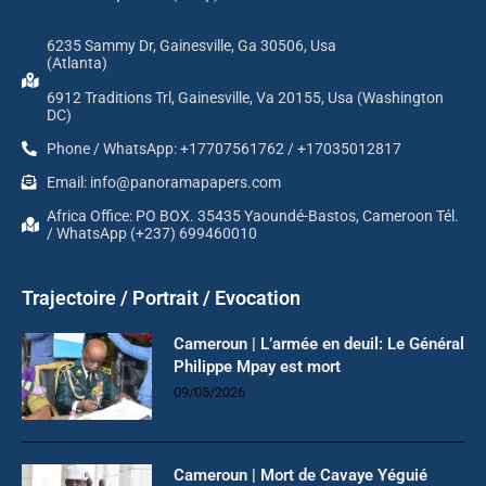
6235 Sammy Dr, Gainesville, Ga 30506, Usa
(Atlanta)
6912 Traditions Trl, Gainesville, Va 20155, Usa (Washington
DC)
Phone / WhatsApp: +17707561762 / +17035012817
Email: info@panoramapapers.com
Africa Office: PO BOX. 35435 Yaoundé-Bastos, Cameroon Tél.
/ WhatsApp (+237) 699460010
Trajectoire / Portrait / Evocation
Cameroun | L’armée en deuil: Le Général
Philippe Mpay est mort
09/05/2026
Cameroun | Mort de Cavaye Yéguié