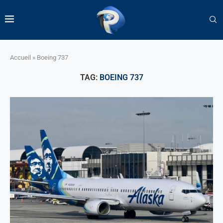
Accueil
»
Boeing 737
TAG:
BOEING 737