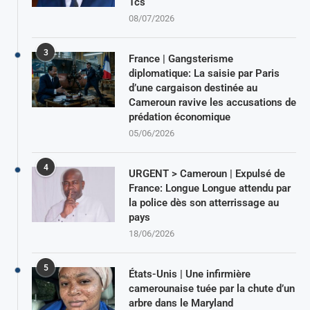
Tcs
08/07/2026
3
France | Gangsterisme
diplomatique: La saisie par Paris
d’une cargaison destinée au
Cameroun ravive les accusations de
prédation économique
05/06/2026
4
URGENT > Cameroun | Expulsé de
France: Longue Longue attendu par
la police dès son atterrissage au
pays
18/06/2026
5
États-Unis | Une infirmière
camerounaise tuée par la chute d’un
arbre dans le Maryland