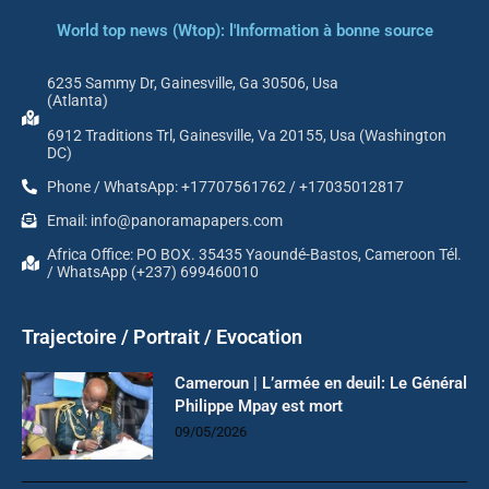
World top news (Wtop): l'Information à bonne source
6235 Sammy Dr, Gainesville, Ga 30506, Usa
(Atlanta)
6912 Traditions Trl, Gainesville, Va 20155, Usa (Washington
DC)
Phone / WhatsApp: +17707561762 / +17035012817
Email: info@panoramapapers.com
Africa Office: PO BOX. 35435 Yaoundé-Bastos, Cameroon Tél.
/ WhatsApp (+237) 699460010
Trajectoire / Portrait / Evocation
Cameroun | L’armée en deuil: Le Général
Philippe Mpay est mort
09/05/2026