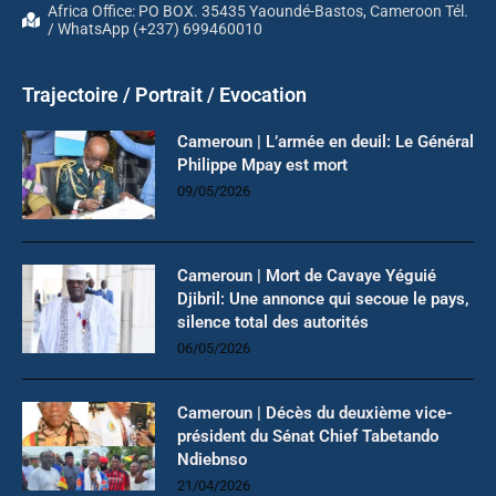
Africa Office: PO BOX. 35435 Yaoundé-Bastos, Cameroon Tél.
/ WhatsApp (+237) 699460010
Trajectoire / Portrait / Evocation
Cameroun | L’armée en deuil: Le Général
Philippe Mpay est mort
09/05/2026
Cameroun | Mort de Cavaye Yéguié
Djibril: Une annonce qui secoue le pays,
silence total des autorités
06/05/2026
Cameroun | Décès du deuxième vice-
président du Sénat Chief Tabetando
Ndiebnso
21/04/2026