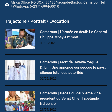
Africa Office: PO BOX. 35435 Yaoundé-Bastos, Cameroon Tél.
/ WhatsApp (+237) 699460010
Trajectoire / Portrait / Evocation
Cameroun | L’armée en deuil: Le Général
Philippe Mpay est mort
09/05/2026
Cameroun | Mort de Cavaye Yéguié
Djibril: Une annonce qui secoue le pays,
silence total des autorités
06/05/2026
Cameroun | Décès du deuxième vice-
président du Sénat Chief Tabetando
Ndiebnso
21/04/2026