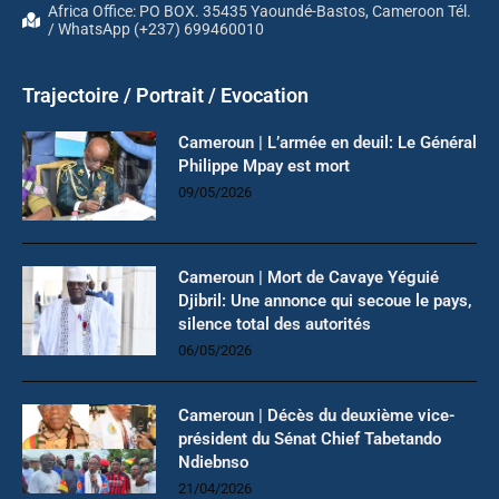
Africa Office: PO BOX. 35435 Yaoundé-Bastos, Cameroon Tél.
/ WhatsApp (+237) 699460010
Trajectoire / Portrait / Evocation
Cameroun | L’armée en deuil: Le Général
Philippe Mpay est mort
09/05/2026
Cameroun | Mort de Cavaye Yéguié
Djibril: Une annonce qui secoue le pays,
silence total des autorités
06/05/2026
Cameroun | Décès du deuxième vice-
président du Sénat Chief Tabetando
Ndiebnso
21/04/2026