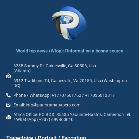
World top news (Wtop): l'Information à bonne source
6235 Sammy Dr, Gainesville, Ga 30506, Usa
(Atlanta)
6912 Traditions Trl, Gainesville, Va 20155, Usa (Washington
DC)
Phone / WhatsApp: +17707561762 / +17035012817
Email: info@panoramapapers.com
Africa Office: PO BOX. 35435 Yaoundé-Bastos, Cameroon Tél.
/ WhatsApp (+237) 699460010
Trajectoire / Portrait / Evocation