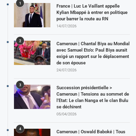
1
France | Luc Le Vaillant appelle
Kylian Mbappé à entrer en politique
pour barrer la route au RN
14/07/2026
2
Cameroun | Chantal Biya au Mondial
avec Samuel Eto’o: Paul Biya aurait
exigé un rapport sur le déplacement
de son épouse
24/07/2026
3
Succession présidentielle >
Cameroun | Tensions au sommet de
l’Etat: Le clan Nanga et le clan Bulu
se déchirent
05/04/2026
4
Cameroun | Oswald Baboké | Tous