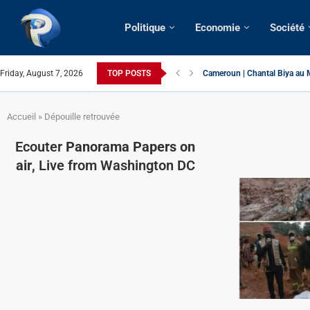
Politique
Economie
Société
Cameroun | Chantal Biya au M
Friday, August 7, 2026
TOP POSTS
Succession présidentielle > C
Cameroun | Oswald Baboké | T
France | Gangsterisme diploma
URGENT > Cameroun | Expulsé
États-Unis | Une infirmière ca
Exclusif > Cameroun | Révisio
Cameroun | Liberté d’express
Cameroun | Crise post-élector
Accueil
»
Dépouille retrouvée
Ecouter
Panorama Papers on
air
, Live from Washington DC