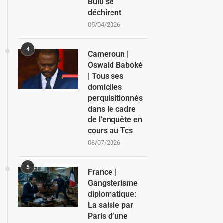
Bulu se
déchirent
05/04/2026
4
Cameroun |
Oswald Baboké
| Tous ses
domiciles
perquisitionnés
dans le cadre
de l’enquête en
cours au Tcs
08/07/2026
5
France |
Gangsterisme
diplomatique:
La saisie par
Paris d’une