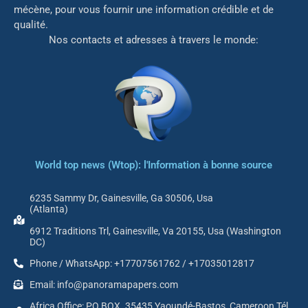
mé
cène, pour vous fournir une information crédible et de
qualité.
Nos contacts et adresses à travers le monde:
World top news (Wtop): l'Information à bonne source
6235 Sammy Dr, Gainesville, Ga 30506, Usa
(Atlanta)
6912 Traditions Trl, Gainesville, Va 20155, Usa (Washington
DC)
Phone / WhatsApp: +17707561762 / +17035012817
Email: info@panoramapapers.com
Africa Office: PO BOX. 35435 Yaoundé-Bastos, Cameroon Tél.