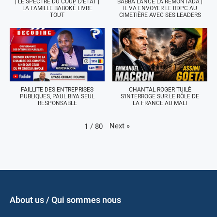
| LE SPECTRE DU COUP D'ÉTAT |
BABBA LANCE LA REMONTADA |
LA FAMILLE BABOKÉ LIVRE
IL VA ENVOYER LE RDPC AU
TOUT
CIMETIÈRE AVEC SES LEADERS
FAILLITE DES ENTREPRISES
CHANTAL ROGER TUILÉ
PUBLIQUES, PAUL BIYA SEUL
S'INTERROGE SUR LE RÔLE DE
RESPONSABLE
LA FRANCE AU MALI
Next
»
1
/
80
About us / Qui sommes nous