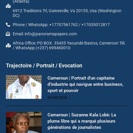
(Atlanta)
6912 Traditions Trl, Gainesville, Va 20155, Usa (Washington
DC)
Phone / WhatsApp: +17707561762 / +17035012817
Email: info@panoramapapers.com
Africa Office: PO BOX. 35435 Yaoundé-Bastos, Cameroon Tél.
/ WhatsApp (+237) 699460010
Trajectoire / Portrait / Evocation
Cameroun | Portrait d’un capitaine
d’industrie qui navigue entre business,
sport et pouvoir
05/08/2026
Cameroun | Suzanne Kala Lobè: La
plume libre qui a marqué plusieurs
générations de journalistes