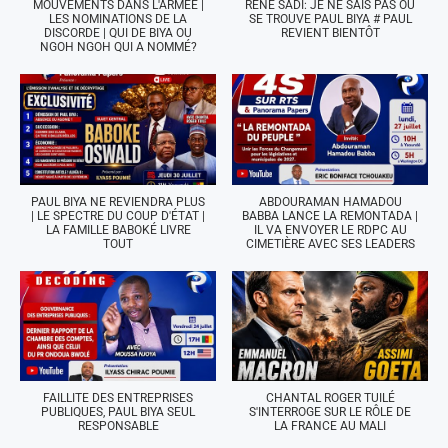
MOUVEMENTS DANS L'ARMÉE |
RENÉ SADI: JE NE SAIS PAS OÙ
LES NOMINATIONS DE LA
SE TROUVE PAUL BIYA # PAUL
DISCORDE | QUI DE BIYA OU
REVIENT BIENTÔT
NGOH NGOH QUI A NOMMÉ?
PAUL BIYA NE REVIENDRA PLUS
ABDOURAMAN HAMADOU
| LE SPECTRE DU COUP D'ÉTAT |
BABBA LANCE LA REMONTADA |
LA FAMILLE BABOKÉ LIVRE
IL VA ENVOYER LE RDPC AU
TOUT
CIMETIÈRE AVEC SES LEADERS
FAILLITE DES ENTREPRISES
CHANTAL ROGER TUILÉ
PUBLIQUES, PAUL BIYA SEUL
S'INTERROGE SUR LE RÔLE DE
RESPONSABLE
LA FRANCE AU MALI