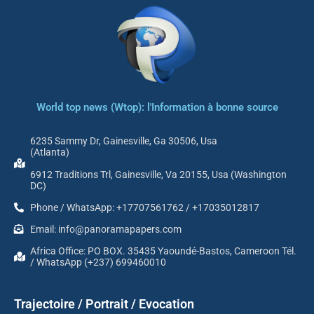
World top news (Wtop): l'Information à bonne source
6235 Sammy Dr, Gainesville, Ga 30506, Usa
(Atlanta)
6912 Traditions Trl, Gainesville, Va 20155, Usa (Washington
DC)
Phone / WhatsApp: +17707561762 / +17035012817
Email: info@panoramapapers.com
Africa Office: PO BOX. 35435 Yaoundé-Bastos, Cameroon Tél.
/ WhatsApp (+237) 699460010
Trajectoire / Portrait / Evocation