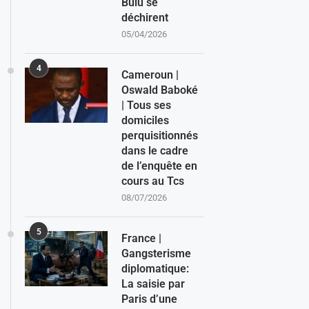
Bulu se
déchirent
05/04/2026
4
Cameroun |
Oswald Baboké
| Tous ses
domiciles
perquisitionnés
dans le cadre
de l’enquête en
cours au Tcs
08/07/2026
5
France |
Gangsterisme
diplomatique:
La saisie par
Paris d’une