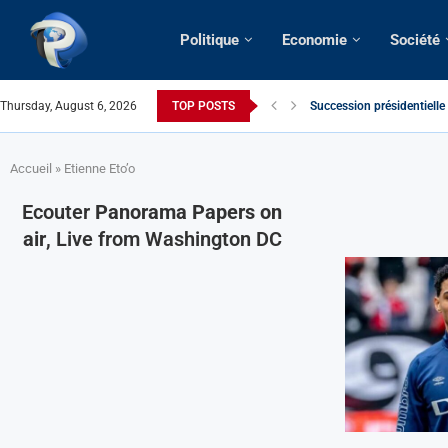
Politique
Economie
Société
Thursday, August 6, 2026
TOP POSTS
Succession présidentielle
Cameroun | Oswald Baboké 
France | Gangsterisme dipl
URGENT > Cameroun | Expu
États-Unis | Une infirmièr
Exclusif > Cameroun | Révi
Cameroun | Liberté d’expr
Cameroun | Crise post-élec
Accueil
»
Etienne Eto’o
Ecouter
Panorama Papers on
air
, Live from Washington DC