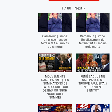
Next
»
1
/
80
Cameroun | Limbé:
Cameroun | Limbé:
Un glissement de
Un glissement de
terrain fait au moins
terrain fait au moins
trois morts
trois morts
MOUVEMENTS
RENÉ SADI: JE NE
DANS L'ARMÉE | LES
SAIS PAS OÙ SE
NOMINATIONS DE
TROUVE PAUL BIYA #
LA DISCORDE | QUI
PAUL REVIENT
DE BIYA OU NGOH
BIENTÔT
NGOH QUI A
NOMMÉ?