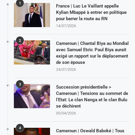
1
France | Luc Le Vaillant appelle
Kylian Mbappé à entrer en politique
pour barrer la route au RN
14/07/2026
2
Cameroun | Chantal Biya au Mondial
avec Samuel Eto’o: Paul Biya aurait
exigé un rapport sur le déplacement
de son épouse
24/07/2026
3
Succession présidentielle >
Cameroun | Tensions au sommet de
l’Etat: Le clan Nanga et le clan Bulu
se déchirent
05/04/2026
4
Cameroun | Oswald Baboké | Tous