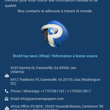
mé
cène, pour vous fournir une information crédible et de
qualité.
Nos contacts et adresses à travers le monde:
World top news (Wtop): l'Information à bonne source
6235 Sammy Dr, Gainesville, Ga 30506, Usa
(Atlanta)
6912 Traditions Trl, Gainesville, Va 20155, Usa (Washington
DC)
Phone / WhatsApp: +17707561762 / +17035012817
Email: info@panoramapapers.com
Africa Office: PO BOX. 35435 Yaoundé-Bastos, Cameroon Tél.