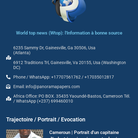
World top news (Wtop): l'Information à bonne source
6235 Sammy Dr, Gainesville, Ga 30506, Usa
(Atlanta)
6912 Traditions Trl, Gainesville, Va 20155, Usa (Washington
DC)
Phone / WhatsApp: +17707561762 / +17035012817
Email: info@panoramapapers.com
Africa Office: PO BOX. 35435 Yaoundé-Bastos, Cameroon Tél.
/ WhatsApp (+237) 699460010
Trajectoire / Portrait / Evocation
Cameroun | Portrait d’un capitaine