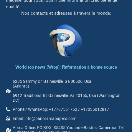
mé
cène, pour vous fournir une information crédible et de
qualité.
Nos contacts et adresses à travers le monde:
World top news (Wtop): l'Information à bonne source
6235 Sammy Dr, Gainesville, Ga 30506, Usa
(Atlanta)
6912 Traditions Trl, Gainesville, Va 20155, Usa (Washington
DC)
Phone / WhatsApp: +17707561762 / +17035012817
Email: info@panoramapapers.com
Africa Office: PO BOX. 35435 Yaoundé-Bastos, Cameroon Tél.