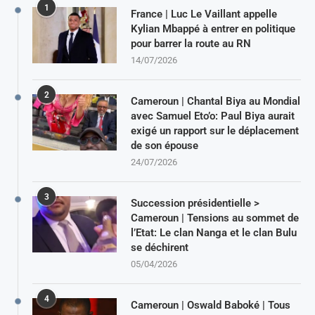
1
France | Luc Le Vaillant appelle
Kylian Mbappé à entrer en politique
pour barrer la route au RN
14/07/2026
2
Cameroun | Chantal Biya au Mondial
avec Samuel Eto’o: Paul Biya aurait
exigé un rapport sur le déplacement
de son épouse
24/07/2026
3
Succession présidentielle >
Cameroun | Tensions au sommet de
l’Etat: Le clan Nanga et le clan Bulu
se déchirent
05/04/2026
4
Cameroun | Oswald Baboké | Tous