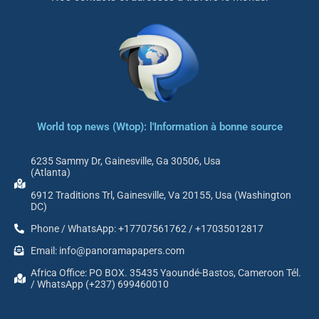
World top news (Wtop): l'Information à bonne source
6235 Sammy Dr, Gainesville, Ga 30506, Usa
(Atlanta)
6912 Traditions Trl, Gainesville, Va 20155, Usa (Washington
DC)
Phone / WhatsApp: +17707561762 / +17035012817
Email: info@panoramapapers.com
Africa Office: PO BOX. 35435 Yaoundé-Bastos, Cameroon Tél.
/ WhatsApp (+237) 699460010