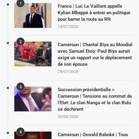
1
France | Luc Le Vaillant appelle
Kylian Mbappé à entrer en politique
pour barrer la route au RN
14/07/2026
2
Cameroun | Chantal Biya au Mondial
avec Samuel Eto’o: Paul Biya aurait
exigé un rapport sur le déplacement
de son épouse
24/07/2026
3
Succession présidentielle >
Cameroun | Tensions au sommet de
l’Etat: Le clan Nanga et le clan Bulu
se déchirent
05/04/2026
4
Cameroun | Oswald Baboké | Tous