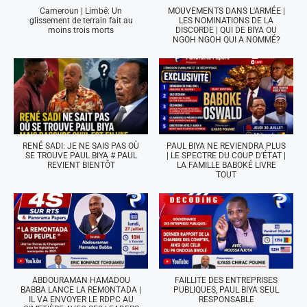
Cameroun | Limbé: Un
MOUVEMENTS DANS L'ARMÉE |
glissement de terrain fait au
LES NOMINATIONS DE LA
moins trois morts
DISCORDE | QUI DE BIYA OU
NGOH NGOH QUI A NOMMÉ?
RENÉ SADI: JE NE SAIS PAS OÙ
PAUL BIYA NE REVIENDRA PLUS
SE TROUVE PAUL BIYA # PAUL
| LE SPECTRE DU COUP D'ÉTAT |
REVIENT BIENTÔT
LA FAMILLE BABOKÉ LIVRE
TOUT
ABDOURAMAN HAMADOU
FAILLITE DES ENTREPRISES
BABBA LANCE LA REMONTADA |
PUBLIQUES, PAUL BIYA SEUL
IL VA ENVOYER LE RDPC AU
RESPONSABLE