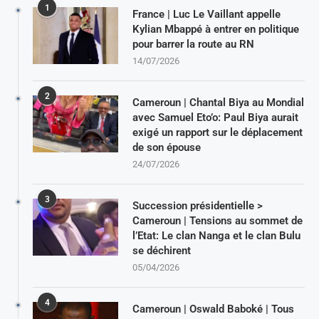
1
France | Luc Le Vaillant appelle
Kylian Mbappé à entrer en politique
pour barrer la route au RN
14/07/2026
2
Cameroun | Chantal Biya au Mondial
avec Samuel Eto’o: Paul Biya aurait
exigé un rapport sur le déplacement
de son épouse
24/07/2026
3
Succession présidentielle >
Cameroun | Tensions au sommet de
l’Etat: Le clan Nanga et le clan Bulu
se déchirent
05/04/2026
4
Cameroun | Oswald Baboké | Tous