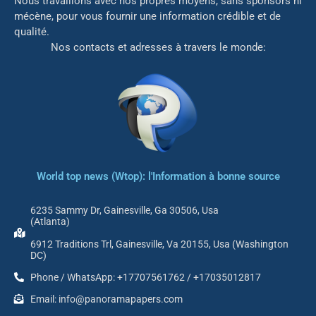
Nous travaillons avec nos propres moyens, sans sponsors ni
mé
cène, pour vous fournir une information crédible et de
qualité.
Nos contacts et adresses à travers le monde:
World top news (Wtop): l'Information à bonne source
6235 Sammy Dr, Gainesville, Ga 30506, Usa
(Atlanta)
6912 Traditions Trl, Gainesville, Va 20155, Usa (Washington
DC)
Phone / WhatsApp: +17707561762 / +17035012817
Email: info@panoramapapers.com