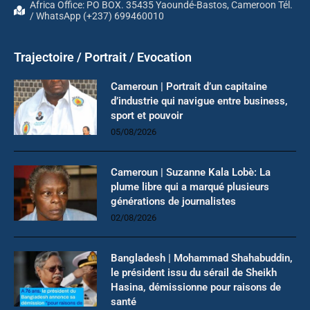
Africa Office: PO BOX. 35435 Yaoundé-Bastos, Cameroon Tél.
/ WhatsApp (+237) 699460010
Trajectoire / Portrait / Evocation
Cameroun | Portrait d’un capitaine
d’industrie qui navigue entre business,
sport et pouvoir
05/08/2026
Cameroun | Suzanne Kala Lobè: La
plume libre qui a marqué plusieurs
générations de journalistes
02/08/2026
Bangladesh | Mohammad Shahabuddin,
le président issu du sérail de Sheikh
Hasina, démissionne pour raisons de
santé