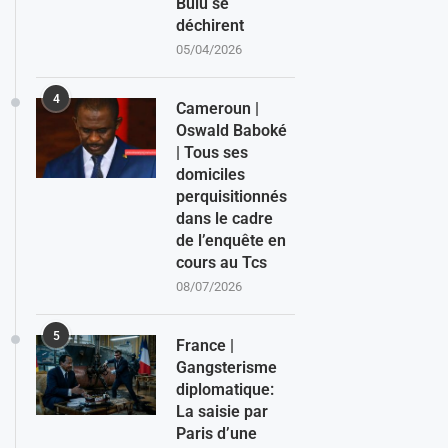
Bulu se
déchirent
05/04/2026
4
Cameroun |
Oswald Baboké
| Tous ses
domiciles
perquisitionnés
dans le cadre
de l’enquête en
cours au Tcs
08/07/2026
5
France |
Gangsterisme
diplomatique:
La saisie par
Paris d’une