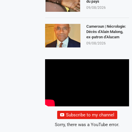
du pays
09/08/2026
Cameroun | Nécrologie:
Décès d’Alain Malong,
ex-patron d’Alucam
09/08/2026
Subscribe to my channel
Sorry, there was a YouTube error.