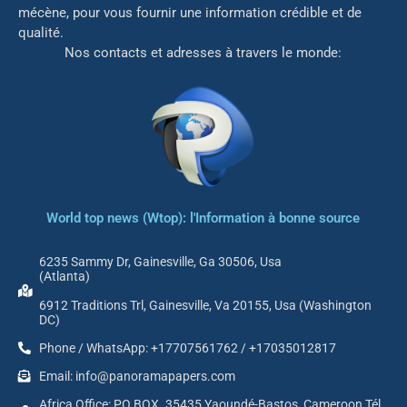
mé
cène, pour vous fournir une information crédible et de
qualité.
Nos contacts et adresses à travers le monde:
World top news (Wtop): l'Information à bonne source
6235 Sammy Dr, Gainesville, Ga 30506, Usa
(Atlanta)
6912 Traditions Trl, Gainesville, Va 20155, Usa (Washington
DC)
Phone / WhatsApp: +17707561762 / +17035012817
Email: info@panoramapapers.com
Africa Office: PO BOX. 35435 Yaoundé-Bastos, Cameroon Tél.