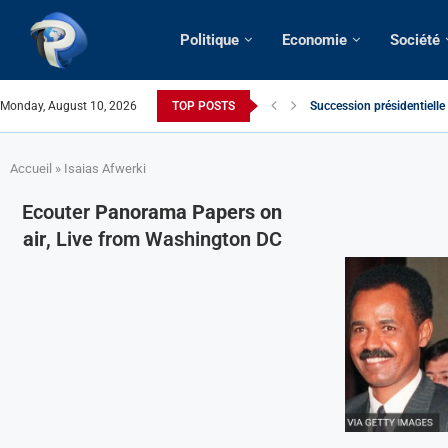
Politique
Economie
Société
Monday, August 10, 2026
TOP POSTS
Succession présidentielle
Cameroun | Oswald Baboké 
France | Gangsterisme dipl
URGENT > Cameroun | Expu
États-Unis | Une infirmièr
Exclusif > Cameroun | Révi
Cameroun | Liberté d’expr
Cameroun | Crise post-élec
Accueil
»
Isaias Afwerki
Ecouter
Panorama Papers on
air
, Live from Washington DC