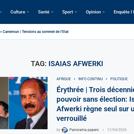
Culture
Santé
Sport
Opinion
Enquête I
 > Cameroun | Tensions au sommet de l’Etat: Le...
| Tous ses domiciles perquisitionnés dans le...
omatique: La saisie par Paris d’une cargaison destinée...
lsé de France: Longue Longue attendu par...
e camerounaise tuée par la chute d’un arbre...
sion constitutionnelle: Un vice-président aux pouvoirs étendus...
ession: Le commissaire Vicent de Paul Meva aurait...
torale: Incertitudes sur le cas Anicet Ekane.
TAG:
ISAIAS AFWERKI
AFRIQUE
INFO CONTINU
POLITIQUE
Érythrée | Trois décenni
pouvoir sans élection: I
Afwerki règne seul sur u
verrouillé
by
Panorama papers
17/04/2026