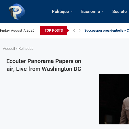
Politique
Economie
Société
Friday, August 7, 2026
TOP POSTS
Succession présidentielle > C
Cameroun | Oswald Baboké | T
France | Gangsterisme diploma
URGENT > Cameroun | Expulsé
États-Unis | Une infirmière ca
Exclusif > Cameroun | Révisio
Cameroun | Liberté d’express
Cameroun | Crise post-élector
Accueil
»
Keli seba
Ecouter
Panorama Papers on
air
, Live from Washington DC