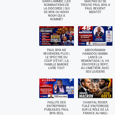
DANS L'ARMÉE | LES
SAIS PAS OÙ SE
NOMINATIONS DE
TROUVE PAUL BIYA #
LA DISCORDE | QUI
PAUL REVIENT
DE BIYA OU NGOH
BIENTÔT
NGOH QUI A
NOMMÉ?
PAUL BIYA NE
ABDOURAMAN
REVIENDRA PLUS |
HAMADOU BABBA
LE SPECTRE DU
LANCE LA
COUP D'ÉTAT | LA
REMONTADA | IL VA
FAMILLE BABOKÉ
ENVOYER LE RDPC
LIVRE TOUT
AU CIMETIÈRE AVEC
SES LEADERS
FAILLITE DES
CHANTAL ROGER
ENTREPRISES
TUILÉ S'INTERROGE
PUBLIQUES, PAUL
SUR LE RÔLE DE LA
BIYA SEUL
FRANCE AU MALI