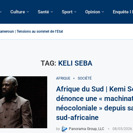
Culture
Santé
Sport
Opinion
Enquête I
ameroun | Tensions au sommet de l’Etat: Le...
ous ses domiciles perquisitionnés dans le...
tique: La saisie par Paris d’une cargaison destinée...
 de France: Longue Longue attendu par...
merounaise tuée par la chute d’un arbre...
n constitutionnelle: Un vice-président aux pouvoirs étendus...
ion: Le commissaire Vicent de Paul Meva aurait...
ale: Incertitudes sur le cas Anicet Ekane.
TAG:
KELI SEBA
AFRIQUE
SOCIÉTÉ
Afrique du Sud | Kemi 
dénonce une « machina
néocoloniale » depuis s
sud-africaine
by
Panorama Group, LLC
08/05/2026