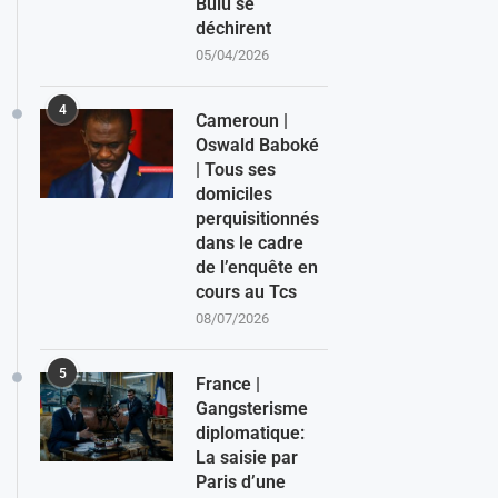
Bulu se
déchirent
05/04/2026
4
Cameroun |
Oswald Baboké
| Tous ses
domiciles
perquisitionnés
dans le cadre
de l’enquête en
cours au Tcs
08/07/2026
5
France |
Gangsterisme
diplomatique:
La saisie par
Paris d’une