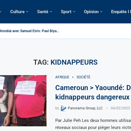
Culture
Santé
Sport
Opinion
Enquête I
ondial avec Samuel Eto’o: Paul Biya...
ameroun | Tensions au sommet de l’Etat: Le...
ous ses domiciles perquisitionnés dans le...
tique: La saisie par Paris d’une cargaison destinée...
 de France: Longue Longue attendu par...
merounaise tuée par la chute d’un arbre...
n constitutionnelle: Un vice-président aux pouvoirs étendus...
ion: Le commissaire Vicent de Paul Meva aurait...
ale: Incertitudes sur le cas Anicet Ekane.
TAG:
KIDNAPPEURS
AFRIQUE
SOCIÉTÉ
Cameroun > Yaoundé: 
kidnappeurs dangereux
by
Panorama Group, LLC
04/02/2025
Par Julie Peh Les deux hommes utilisai
réseaux sociaux pour piéger leurs victi