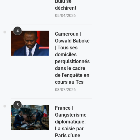
Bulu se
déchirent
05/04/2026
4
Cameroun |
Oswald Baboké
| Tous ses
domiciles
perquisitionnés
dans le cadre
de l’enquête en
cours au Tcs
08/07/2026
5
France |
Gangsterisme
diplomatique:
La saisie par
Paris d’une