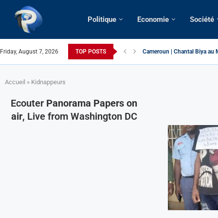
Politique
Economie
Société
Cameroun | Chantal Biya au M
Friday, August 7, 2026
TOP POSTS
Succession présidentielle > C
Cameroun | Oswald Baboké | T
France | Gangsterisme diploma
URGENT > Cameroun | Expulsé
États-Unis | Une infirmière ca
Exclusif > Cameroun | Révisio
Cameroun | Liberté d’express
Cameroun | Crise post-élector
Accueil
»
Kidnappeurs
Ecouter
Panorama Papers on
air
, Live from Washington DC