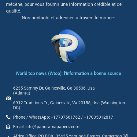
mé
cène, pour vous fournir une information crédible et de
qualité.
Nos contacts et adresses à travers le monde:
World top news (Wtop): l'Information à bonne source
6235 Sammy Dr, Gainesville, Ga 30506, Usa
(Atlanta)
6912 Traditions Trl, Gainesville, Va 20155, Usa (Washington
DC)
Phone / WhatsApp: +17707561762 / +17035012817
Email: info@panoramapapers.com
Africa Office: PO BOX. 35435 Yaoundé-Bastos, Cameroon Tél.