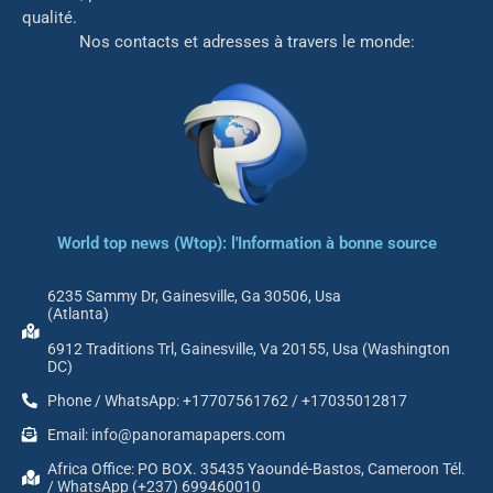
qualité.
Nos contacts et adresses à travers le monde:
World top news (Wtop): l'Information à bonne source
6235 Sammy Dr, Gainesville, Ga 30506, Usa
(Atlanta)
6912 Traditions Trl, Gainesville, Va 20155, Usa (Washington
DC)
Phone / WhatsApp: +17707561762 / +17035012817
Email: info@panoramapapers.com
Africa Office: PO BOX. 35435 Yaoundé-Bastos, Cameroon Tél.
/ WhatsApp (+237) 699460010