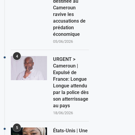
destinée au
Cameroun
ravive les
accusations de
prédation
économique
05/06/2026
4
URGENT >
Cameroun |
Expulsé de
France: Longue
Longue attendu
par la police dès
son atterrissage
au pays
18/06/2026
5
États-Unis | Une