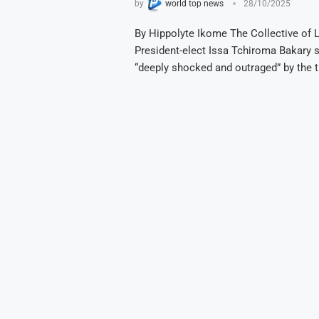
by
world top news
28/10/2025
By Hippolyte Ikome The Collective of 
President-elect Issa Tchiroma Bakary s
“deeply shocked and outraged” by the t