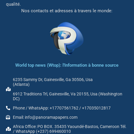
qualité.
Nos contacts et adresses à travers le monde:
World top news (Wtop): l'Information à bonne source
6235 Sammy Dr, Gainesville, Ga 30506, Usa
(Atlanta)
6912 Traditions Trl, Gainesville, Va 20155, Usa (Washington
DC)
Phone / WhatsApp: +17707561762 / +17035012817
Email: info@panoramapapers.com
Africa Office: PO BOX. 35435 Yaoundé-Bastos, Cameroon Tél.
/ WhatsApp (+237) 699460010