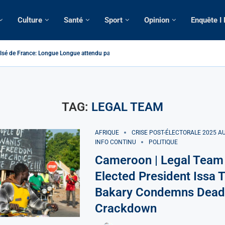
Culture
Santé
Sport
Opinion
Enquête I
é de France: Longue Longue attendu par...
camerounaise tuée par la chute d’un arbre...
on constitutionnelle: Un vice-président aux pouvoirs étendus...
sion: Le commissaire Vicent de Paul Meva aurait...
rale: Incertitudes sur le cas Anicet Ekane.
stique: Franck Emmanuel Biya nouveau vice-président dans les...
s intellectuels appellent à la libération du...
TAG:
LEGAL TEAM
AFRIQUE
CRISE POST-ÉLECTORALE 2025 
INFO CONTINU
POLITIQUE
Cameroon | Legal Team
Elected President Issa 
Bakary Condemns Dead
Crackdown