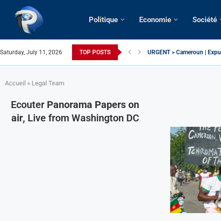
Politique
Economie
Société
Saturday, July 11, 2026
TOP POSTS
URGENT > Cameroun | Expuls
États-Unis | Une infirmière 
Exclusif > Cameroun | Révisi
Cameroun | Liberté d’expres
Cameroun | Crise post-électo
Cameroun | Succession dyna
Cameroun | Affaire Maduro: De
Accueil
»
Legal Team
Ecouter
Panorama Papers on
air
, Live from Washington DC