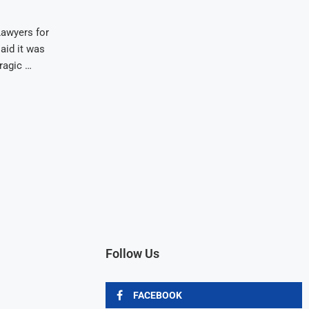
Lawyers for
aid it was
ragic …
Follow Us
FACEBOOK