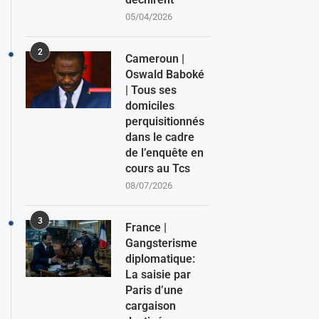
05/04/2026
2
Cameroun |
Oswald Baboké
| Tous ses
domiciles
perquisitionnés
dans le cadre
de l’enquête en
cours au Tcs
08/07/2026
3
France |
Gangsterisme
diplomatique:
La saisie par
Paris d’une
cargaison