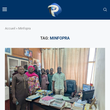
Accueil
»
Minfopra
TAG:
MINFOPRA