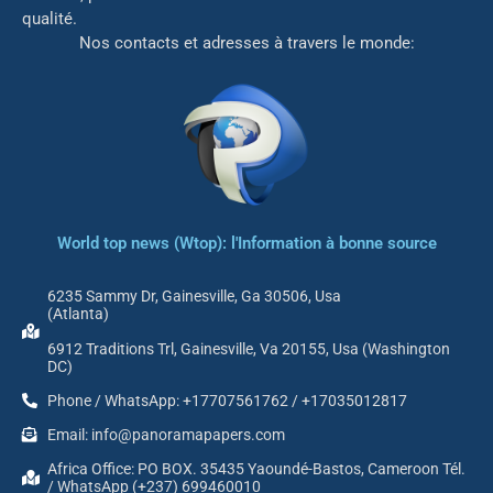
qualité.
Nos contacts et adresses à travers le monde:
World top news (Wtop): l'Information à bonne source
6235 Sammy Dr, Gainesville, Ga 30506, Usa
(Atlanta)
6912 Traditions Trl, Gainesville, Va 20155, Usa (Washington
DC)
Phone / WhatsApp: +17707561762 / +17035012817
Email: info@panoramapapers.com
Africa Office: PO BOX. 35435 Yaoundé-Bastos, Cameroon Tél.
/ WhatsApp (+237) 699460010