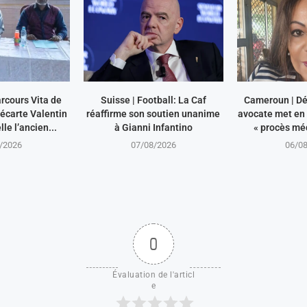
rcours Vita de
Suisse | Football: La Caf
Cameroun | Dé
écarte Valentin
réaffirme son soutien unanime
avocate met en 
le l’ancien...
à Gianni Infantino
« procès méd
/2026
07/08/2026
06/0
0
Évaluation de l'articl
e