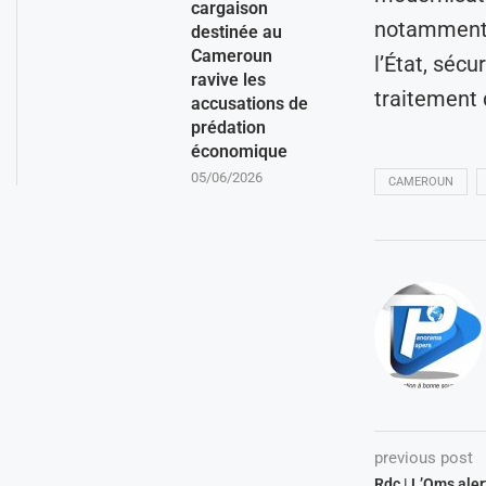
cargaison
notamment à
destinée au
Cameroun
l’État, sécu
ravive les
traitement 
accusations de
prédation
économique
05/06/2026
CAMEROUN
previous post
Rdc | L’Oms aler