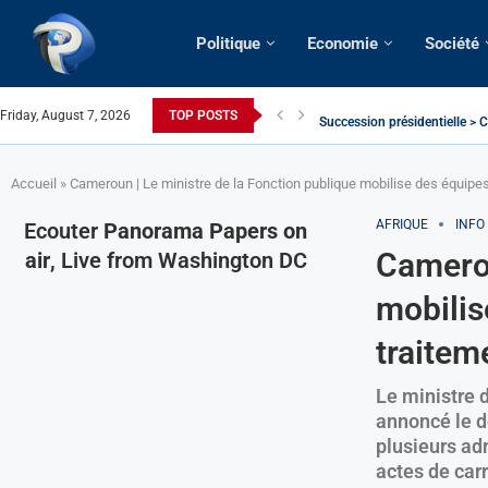
Politique
Economie
Société
Friday, August 7, 2026
TOP POSTS
Succession présidentielle > C
Cameroun | Oswald Baboké | T
France | Gangsterisme diploma
URGENT > Cameroun | Expulsé
États-Unis | Une infirmière ca
Exclusif > Cameroun | Révisio
Cameroun | Liberté d’express
Cameroun | Crise post-élector
Accueil
»
Cameroun | Le ministre de la Fonction publique mobilise des équipes
AFRIQUE
INFO
Ecouter
Panorama Papers on
Camerou
air
, Live from Washington DC
mobilis
traitem
Le ministre 
annoncé le 
plusieurs adm
actes de carr