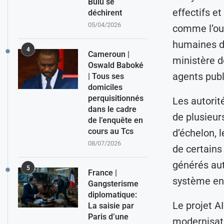
Bulu se
effectifs e
déchirent
05/04/2026
comme l’out
humaines de
4
Cameroun |
ministère d
Oswald Baboké
agents publ
| Tous ses
domiciles
perquisitionnés
Les autorit
dans le cadre
de plusieu
de l’enquête en
cours au Tcs
d’échelon, 
08/07/2026
de certains
générés aut
5
France |
système en 
Gangsterisme
diplomatique:
Le projet A
La saisie par
Paris d’une
modernisati