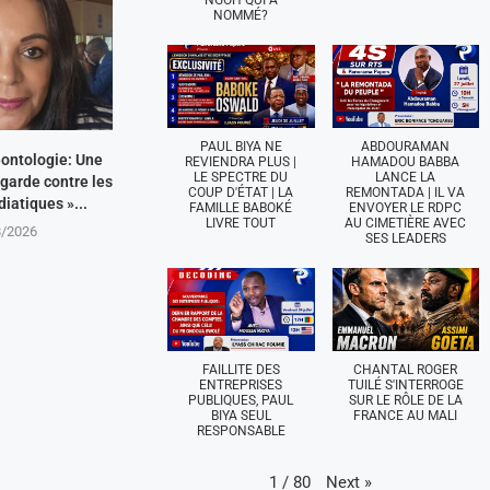
NGOH QUI A
NOMMÉ?
PAUL BIYA NE
ABDOURAMAN
ontologie: Une
REVIENDRA PLUS |
HAMADOU BABBA
LE SPECTRE DU
LANCE LA
garde contre les
COUP D'ÉTAT | LA
REMONTADA | IL VA
iatiques »...
FAMILLE BABOKÉ
ENVOYER LE RDPC
LIVRE TOUT
AU CIMETIÈRE AVEC
8/2026
SES LEADERS
FAILLITE DES
CHANTAL ROGER
ENTREPRISES
TUILÉ S'INTERROGE
PUBLIQUES, PAUL
SUR LE RÔLE DE LA
BIYA SEUL
FRANCE AU MALI
RESPONSABLE
Next
»
1
/
80