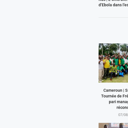
d’Ebola dans l’e
Cameroun | S
Tournée de Fré
pari manag
réconci
07/08