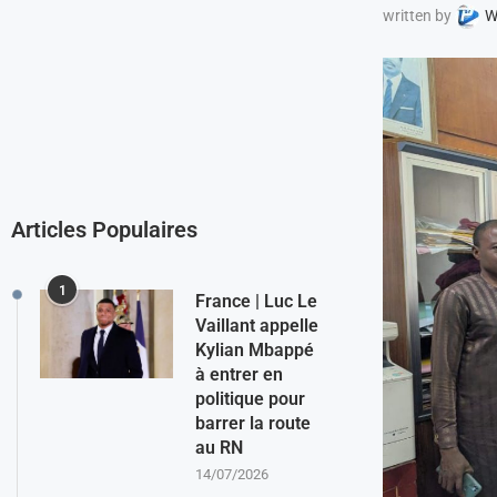
written by
W
Articles Populaires
1
France | Luc Le
Vaillant appelle
Kylian Mbappé
à entrer en
politique pour
barrer la route
au RN
14/07/2026