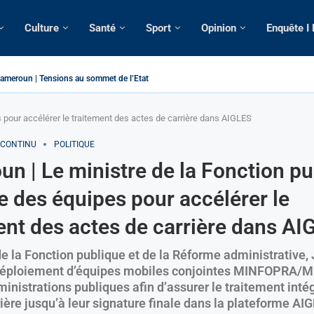
Culture
Santé
Sport
Opinion
Enquête I
ameroun | Tensions au sommet de l’Etat: Le...
ous ses domiciles perquisitionnés dans le...
tique: La saisie par Paris d’une cargaison destinée...
 de France: Longue Longue attendu par...
merounaise tuée par la chute d’un arbre...
n constitutionnelle: Un vice-président aux pouvoirs étendus...
ion: Le commissaire Vicent de Paul Meva aurait...
ale: Incertitudes sur le cas Anicet Ekane.
 pour accélérer le traitement des actes de carrière dans AIGLES
 CONTINU
POLITIQUE
n | Le ministre de la Fonction pu
e des équipes pour accélérer le
ent des actes de carrière dans AI
de la Fonction publique et de la Réforme administrative,
déploiement d’équipes mobiles conjointes MINFOPRA/M
inistrations publiques afin d’assurer le traitement inté
ière jusqu’à leur signature finale dans la plateforme AI