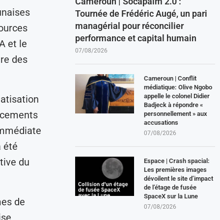
Cameroun | Socapalm 2.0 :
unaises
Tournée de Frédéric Augé, un pari
managérial pour réconcilier
sources
performance et capital humain
 et le
07/08/2026
ère des
Cameroun | Conflit
médiatique: Olive Ngobo
appelle le colonel Didier
atisation
Badjeck à répondre «
ancements
personnellement » aux
accusations
 immédiate
07/08/2026
 été
tive du
Espace | Crash spacial:
Les premières images
dévoilent le site d’impact
de l’étage de fusée
SpaceX sur la Lune
mes de
07/08/2026
ise