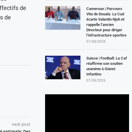
fectifs de
Cameroun | Parcours
Vita de Douala: La Cud
is de
écarte Valentin Njoh et
rappelle l’ancien
Directeur pour diriger
l’infrastructure sportive
07/08/2026
Suisse | Football: La Caf
réaffirme son soutien
unanime à Gianni
Infantino
07/08/2026
next post
té nationale: Des