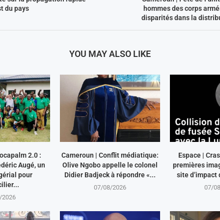
st du pays
hommes des corps armé
disparités dans la distri
YOU MAY ALSO LIKE
ocapalm 2.0 :
Cameroun | Conflit médiatique:
Espace | Cras
déric Augé, un
Olive Ngobo appelle le colonel
premières imag
érial pour
Didier Badjeck à répondre «...
site d’impact 
lier...
07/08/2026
07/0
/2026