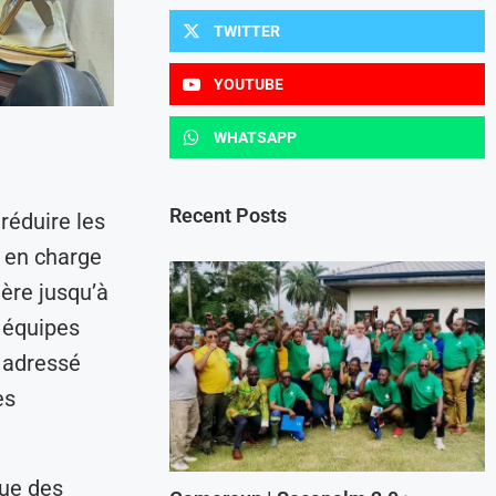
TWITTER
YOUTUBE
WHATSAPP
Recent Posts
réduire les
e en charge
ière jusqu’à
x équipes
t adressé
es
que des