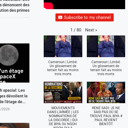
s dénoncent des
bution des primes
Subscribe to my channel
Next
»
1
/
80
Cameroun | Limbé:
Cameroun | Limbé:
Un glissement de
Un glissement de
terrain fait au moins
terrain fait au moins
trois morts
trois morts
h spacial: Les
es dévoilent le
de l’étage de...
MOUVEMENTS
RENÉ SADI: JE NE
8/2026
DANS L'ARMÉE | LES
SAIS PAS OÙ SE
NOMINATIONS DE
TROUVE PAUL BIYA #
LA DISCORDE | QUI
PAUL REVIENT
DE BIYA OU NGOH
BIENTÔT