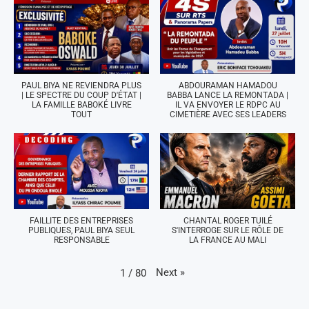
PAUL BIYA NE REVIENDRA PLUS
ABDOURAMAN HAMADOU
| LE SPECTRE DU COUP D'ÉTAT |
BABBA LANCE LA REMONTADA |
LA FAMILLE BABOKÉ LIVRE
IL VA ENVOYER LE RDPC AU
TOUT
CIMETIÈRE AVEC SES LEADERS
FAILLITE DES ENTREPRISES
CHANTAL ROGER TUILÉ
PUBLIQUES, PAUL BIYA SEUL
S'INTERROGE SUR LE RÔLE DE
RESPONSABLE
LA FRANCE AU MALI
Next
»
1
/
80