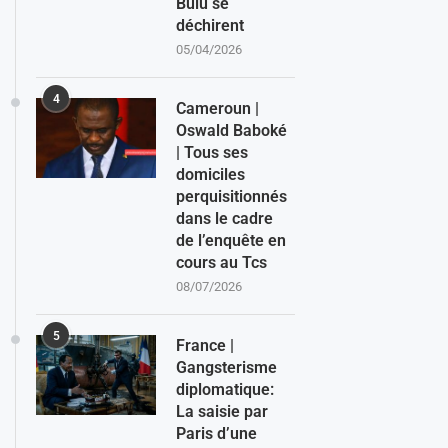
Bulu se
déchirent
05/04/2026
4
Cameroun |
Oswald Baboké
| Tous ses
domiciles
perquisitionnés
dans le cadre
de l’enquête en
cours au Tcs
08/07/2026
5
France |
Gangsterisme
diplomatique:
La saisie par
Paris d’une