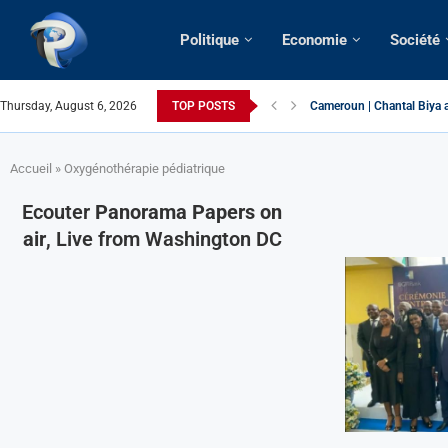
Politique
Economie
Société
Thursday, August 6, 2026
TOP POSTS
Cameroun | Chantal Biya a
Succession présidentielle
Cameroun | Oswald Baboké 
France | Gangsterisme dipl
URGENT > Cameroun | Expu
États-Unis | Une infirmièr
Exclusif > Cameroun | Révi
Cameroun | Liberté d’expr
Cameroun | Crise post-élec
Accueil
»
Oxygénothérapie pédiatrique
Ecouter
Panorama Papers on
air
, Live from Washington DC