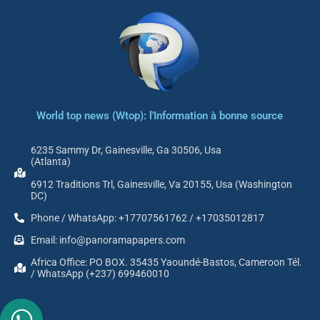
World top news (Wtop): l'Information à bonne source
6235 Sammy Dr, Gainesville, Ga 30506, Usa
(Atlanta)
6912 Traditions Trl, Gainesville, Va 20155, Usa (Washington
DC)
Phone / WhatsApp: +17707561762 / +17035012817
Email: info@panoramapapers.com
Africa Office: PO BOX. 35435 Yaoundé-Bastos, Cameroon Tél.
/ WhatsApp (+237) 699460010