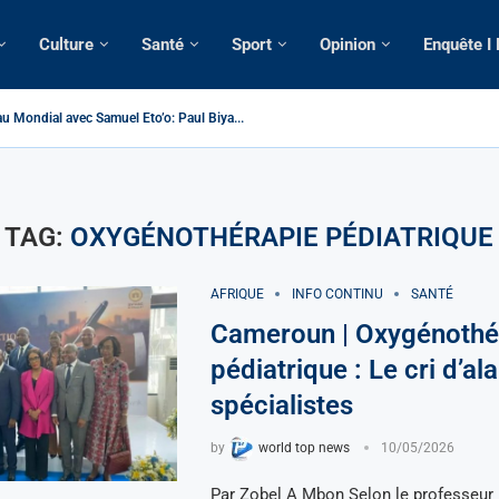
Culture
Santé
Sport
Opinion
Enquête I
u Mondial avec Samuel Eto’o: Paul Biya...
 > Cameroun | Tensions au sommet de l’Etat: Le...
| Tous ses domiciles perquisitionnés dans le...
omatique: La saisie par Paris d’une cargaison destinée...
lsé de France: Longue Longue attendu par...
e camerounaise tuée par la chute d’un arbre...
sion constitutionnelle: Un vice-président aux pouvoirs étendus...
ession: Le commissaire Vicent de Paul Meva aurait...
torale: Incertitudes sur le cas Anicet Ekane.
TAG:
OXYGÉNOTHÉRAPIE PÉDIATRIQUE
AFRIQUE
INFO CONTINU
SANTÉ
Cameroun | Oxygénothé
pédiatrique : Le cri d’a
spécialistes
by
world top news
10/05/2026
Par Zobel A Mbon Selon le professeur 