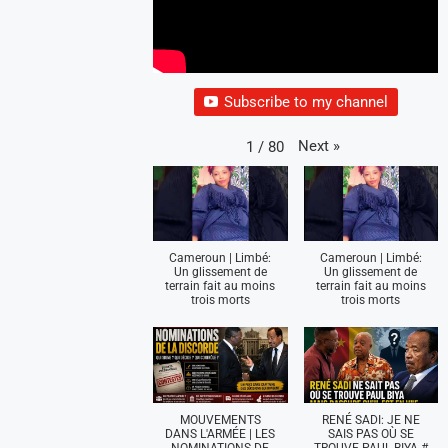
Subscribe to my channel
Next
»
1
/
80
Cameroun | Limbé:
Cameroun | Limbé:
Un glissement de
Un glissement de
terrain fait au moins
terrain fait au moins
trois morts
trois morts
MOUVEMENTS
RENÉ SADI: JE NE
DANS L'ARMÉE | LES
SAIS PAS OÙ SE
NOMINATIONS DE
TROUVE PAUL BIYA #