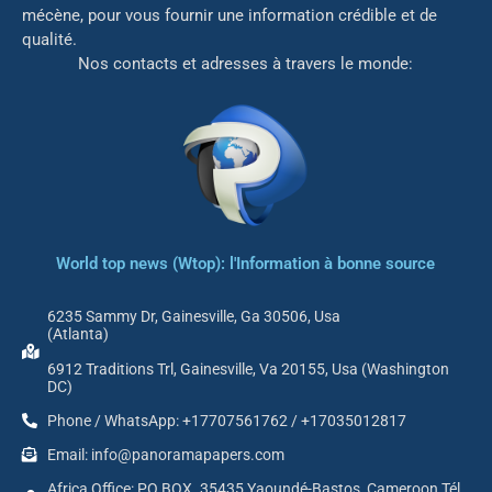
mé
cène, pour vous fournir une information crédible et de
qualité.
Nos contacts et adresses à travers le monde:
World top news (Wtop): l'Information à bonne source
6235 Sammy Dr, Gainesville, Ga 30506, Usa
(Atlanta)
6912 Traditions Trl, Gainesville, Va 20155, Usa (Washington
DC)
Phone / WhatsApp: +17707561762 / +17035012817
Email: info@panoramapapers.com
Africa Office: PO BOX. 35435 Yaoundé-Bastos, Cameroon Tél.