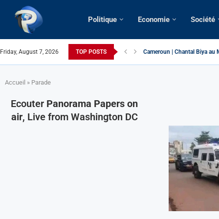
Politique
Economie
Société
Friday, August 7, 2026
TOP POSTS
Cameroun | Chantal Biya au M
Succession présidentielle > C
Cameroun | Oswald Baboké | T
France | Gangsterisme diploma
URGENT > Cameroun | Expulsé
États-Unis | Une infirmière ca
Exclusif > Cameroun | Révisio
Cameroun | Liberté d’express
Cameroun | Crise post-élector
Accueil
»
Parade
Ecouter
Panorama Papers on
air
, Live from Washington DC