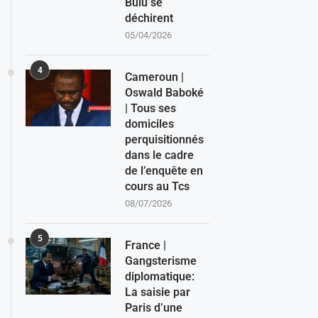
Bulu se
déchirent
05/04/2026
4
Cameroun |
Oswald Baboké
| Tous ses
domiciles
perquisitionnés
dans le cadre
de l’enquête en
cours au Tcs
08/07/2026
5
France |
Gangsterisme
diplomatique:
La saisie par
Paris d’une