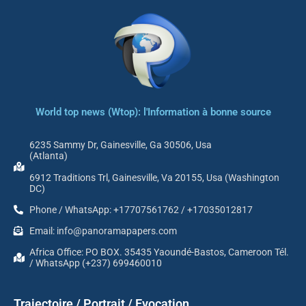
World top news (Wtop): l'Information à bonne source
6235 Sammy Dr, Gainesville, Ga 30506, Usa
(Atlanta)
6912 Traditions Trl, Gainesville, Va 20155, Usa (Washington
DC)
Phone / WhatsApp: +17707561762 / +17035012817
Email: info@panoramapapers.com
Africa Office: PO BOX. 35435 Yaoundé-Bastos, Cameroon Tél.
/ WhatsApp (+237) 699460010
Trajectoire / Portrait / Evocation