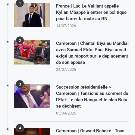
1
France | Luc Le Vaillant appelle
Kylian Mbappé à entrer en politique
pour barrer la route au RN
14/07/2026
2
Cameroun | Chantal Biya au Mondial
avec Samuel Eto’o: Paul Biya aurait
exigé un rapport sur le déplacement
de son épouse
24/07/2026
3
Succession présidentielle >
Cameroun | Tensions au sommet de
l’Etat: Le clan Nanga et le clan Bulu
se déchirent
05/04/2026
4
Cameroun | Oswald Baboké | Tous