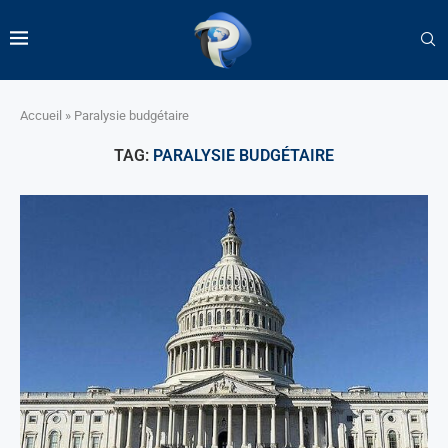
Accueil
»
Paralysie budgétaire
TAG:
PARALYSIE BUDGÉTAIRE