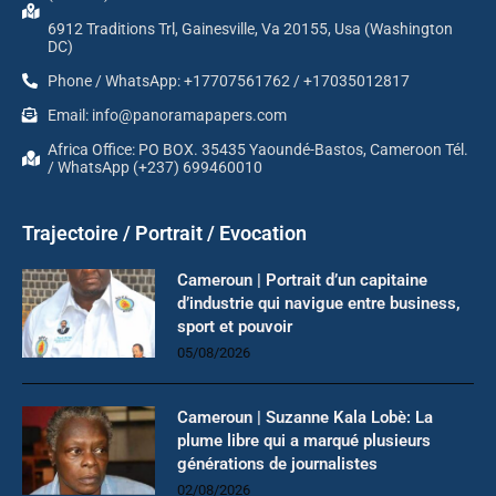
6912 Traditions Trl, Gainesville, Va 20155, Usa (Washington
DC)
Phone / WhatsApp: +17707561762 / +17035012817
Email: info@panoramapapers.com
Africa Office: PO BOX. 35435 Yaoundé-Bastos, Cameroon Tél.
/ WhatsApp (+237) 699460010
Trajectoire / Portrait / Evocation
Cameroun | Portrait d’un capitaine
d’industrie qui navigue entre business,
sport et pouvoir
05/08/2026
Cameroun | Suzanne Kala Lobè: La
plume libre qui a marqué plusieurs
générations de journalistes
02/08/2026