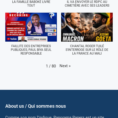
LA FAMILLE BABOKÉ LIVRE
IL VA ENVOYER LE RDPC AU
TOUT
CIMETIÈRE AVEC SES LEADERS
FAILLITE DES ENTREPRISES
CHANTAL ROGER TUILÉ
PUBLIQUES, PAUL BIYA SEUL
S'INTERROGE SUR LE RÔLE DE
RESPONSABLE
LA FRANCE AU MALI
Next
»
1
/
80
About us / Qui sommes nous
Comme son nom l’indique, Panorama Papers est un site