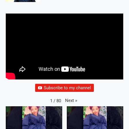
Subscribe to my channel
Next
»
1
/
80