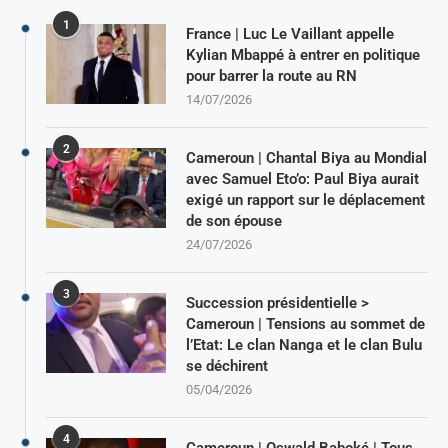
1
France | Luc Le Vaillant appelle
Kylian Mbappé à entrer en politique
pour barrer la route au RN
14/07/2026
2
Cameroun | Chantal Biya au Mondial
avec Samuel Eto’o: Paul Biya aurait
exigé un rapport sur le déplacement
de son épouse
24/07/2026
3
Succession présidentielle >
Cameroun | Tensions au sommet de
l’Etat: Le clan Nanga et le clan Bulu
se déchirent
05/04/2026
4
Cameroun | Oswald Baboké | Tous