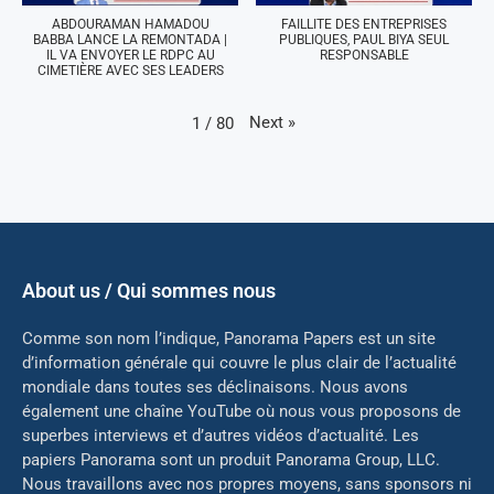
ABDOURAMAN HAMADOU
FAILLITE DES ENTREPRISES
BABBA LANCE LA REMONTADA |
PUBLIQUES, PAUL BIYA SEUL
IL VA ENVOYER LE RDPC AU
RESPONSABLE
CIMETIÈRE AVEC SES LEADERS
Next
»
1
/
80
About us / Qui sommes nous
Comme son nom l’indique, Panorama Papers est un site
d’information générale qui couvre le plus clair de l’actualité
mondiale dans toutes ses déclinaisons. Nous avons
également une chaîne YouTube où nous vous proposons de
superbes interviews et d’autres vidéos d’actualité. Les
papiers Panorama sont un produit Panorama Group, LLC.
Nous travaillons avec nos propres moyens, sans sponsors ni