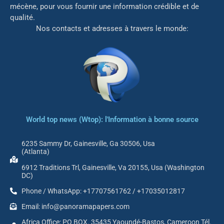
mé
cène, pour vous fournir une information crédible et de
qualité.
Nos contacts et adresses à travers le monde:
World top news (Wtop): l'Information à bonne source
6235 Sammy Dr, Gainesville, Ga 30506, Usa
(Atlanta)
6912 Traditions Trl, Gainesville, Va 20155, Usa (Washington
DC)
Phone / WhatsApp: +17707561762 / +17035012817
Email: info@panoramapapers.com
Africa Office: PO BOX. 35435 Yaoundé-Bastos, Cameroon Tél.