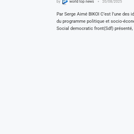
by
world top news
20/08/2025
Par Serge Aimé BIKOI C’est l’une des 
du programme politique et socio-éco
Social democratic front(Sdf) présenté,