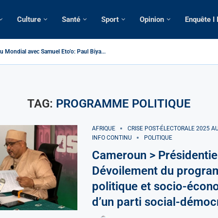
Culture
Santé
Sport
Opinion
Enquête I
u Mondial avec Samuel Eto’o: Paul Biya...
> Cameroun | Tensions au sommet de l’Etat: Le...
| Tous ses domiciles perquisitionnés dans le...
omatique: La saisie par Paris d’une cargaison destinée...
lsé de France: Longue Longue attendu par...
 camerounaise tuée par la chute d’un arbre...
sion constitutionnelle: Un vice-président aux pouvoirs étendus...
ssion: Le commissaire Vicent de Paul Meva aurait...
torale: Incertitudes sur le cas Anicet Ekane.
TAG:
PROGRAMME POLITIQUE
AFRIQUE
CRISE POST-ÉLECTORALE 2025 
INFO CONTINU
POLITIQUE
Cameroun > Présidentie
Dévoilement du progr
politique et socio-éco
d’un parti social-démoc