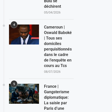
Bulu se
déchirent
05/04/2026
4
Cameroun |
Oswald Baboké
| Tous ses
domiciles
perquisitionnés
dans le cadre
de l’enquête en
cours au Tcs
08/07/2026
5
France |
Gangsterisme
diplomatique:
La saisie par
Paris d’une