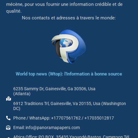
mé
cène, pour vous fournir une information crédible et de
qualité.
Nos contacts et adresses à travers le monde:
World top news (Wtop): l'Information à bonne source
6235 Sammy Dr, Gainesville, Ga 30506, Usa
(Atlanta)
6912 Traditions Trl, Gainesville, Va 20155, Usa (Washington
DC)
Phone / WhatsApp: +17707561762 / +17035012817
Email: info@panoramapapers.com
Africa Office: PO BOX. 35435 Yaoundé-Bastos, Cameroon Tél.