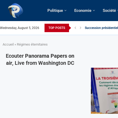
Politique
Economie
Société
Wednesday, August 5, 2026
TOP POSTS
Succession présidentiel
Cameroun | Oswald Babok
France | Gangsterisme d
URGENT > Cameroun | Ex
États-Unis | Une infirmi
Exclusif > Cameroun | R
Cameroun | Liberté d’ex
Cameroun | Crise post-él
Accueil
»
Régimes éternitaires
Ecouter
Panorama Papers on
air
, Live from Washington DC