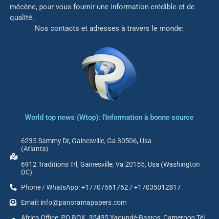
mé
cène, pour vous fournir une information crédible et de
qualité.
Nos contacts et adresses à travers le monde:
World top news (Wtop): l'Information à bonne source
6235 Sammy Dr, Gainesville, Ga 30506, Usa
(Atlanta)
6912 Traditions Trl, Gainesville, Va 20155, Usa (Washington
DC)
Phone / WhatsApp: +17707561762 / +17035012817
Email: info@panoramapapers.com
Africa Office: PO BOX. 35435 Yaoundé-Bastos, Cameroon Tél.