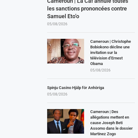
Cameroun | La Caf annule toutes
les sanctions prononcées contre
Samuel Eto’o
05/08/2026
Cameroun | Christophe
Bobiokono décline une
invitation sur la
télévision d’Ernest
Obama
05/08/2026
Spinju Casino Hjälp för Anhöriga
05/08/2026
Cameroun | Des
allégations mettent en
cause Joseph Beti
Assomo dans le dossier
Martinez Zogo