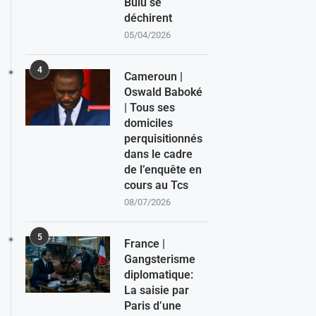
Bulu se
déchirent
05/04/2026
4
Cameroun |
Oswald Baboké
| Tous ses
domiciles
perquisitionnés
dans le cadre
de l’enquête en
cours au Tcs
08/07/2026
5
France |
Gangsterisme
diplomatique:
La saisie par
Paris d’une