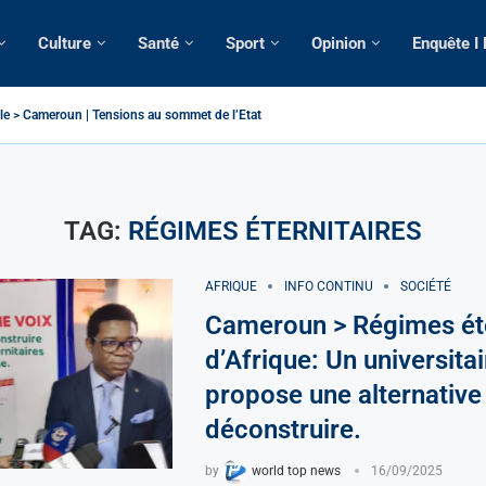
Culture
Santé
Sport
Opinion
Enquête I
le > Cameroun | Tensions au sommet de l’Etat: Le...
é | Tous ses domiciles perquisitionnés dans le...
iplomatique: La saisie par Paris d’une cargaison destinée...
pulsé de France: Longue Longue attendu par...
ère camerounaise tuée par la chute d’un arbre...
évision constitutionnelle: Un vice-président aux pouvoirs étendus...
pression: Le commissaire Vicent de Paul Meva aurait...
ectorale: Incertitudes sur le cas Anicet Ekane.
TAG:
RÉGIMES ÉTERNITAIRES
AFRIQUE
INFO CONTINU
SOCIÉTÉ
Cameroun > Régimes éte
d’Afrique: Un universitai
propose une alternative
déconstruire.
by
world top news
16/09/2025