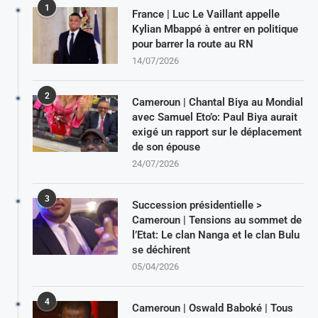
1
France | Luc Le Vaillant appelle
Kylian Mbappé à entrer en politique
pour barrer la route au RN
14/07/2026
2
Cameroun | Chantal Biya au Mondial
avec Samuel Eto’o: Paul Biya aurait
exigé un rapport sur le déplacement
de son épouse
24/07/2026
3
Succession présidentielle >
Cameroun | Tensions au sommet de
l’Etat: Le clan Nanga et le clan Bulu
se déchirent
05/04/2026
4
Cameroun | Oswald Baboké | Tous