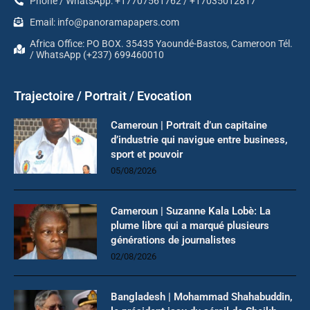
Phone / WhatsApp: +17707561762 / +17035012817
Email: info@panoramapapers.com
Africa Office: PO BOX. 35435 Yaoundé-Bastos, Cameroon Tél.
/ WhatsApp (+237) 699460010
Trajectoire / Portrait / Evocation
Cameroun | Portrait d’un capitaine
d’industrie qui navigue entre business,
sport et pouvoir
05/08/2026
Cameroun | Suzanne Kala Lobè: La
plume libre qui a marqué plusieurs
générations de journalistes
02/08/2026
Bangladesh | Mohammad Shahabuddin,