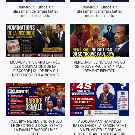
Cameroun | Limbé: Un
Cameroun | Limbé: Un
glissement de terrain fait au
glissement de terrain fait au
moins trois morts
moins trois morts
MOUVEMENTS DANS L'ARMÉE |
RENÉ SADI: JE NE SAIS PAS OÙ
LES NOMINATIONS DE LA
SE TROUVE PAUL BIYA # PAUL
DISCORDE | QUI DE BIYA OU
REVIENT BIENTÔT
NGOH NGOH QUI A NOMMÉ?
PAUL BIYA NE REVIENDRA PLUS
ABDOURAMAN HAMADOU
| LE SPECTRE DU COUP D'ÉTAT |
BABBA LANCE LA REMONTADA |
LA FAMILLE BABOKÉ LIVRE
IL VA ENVOYER LE RDPC AU
TOUT
CIMETIÈRE AVEC SES LEADERS