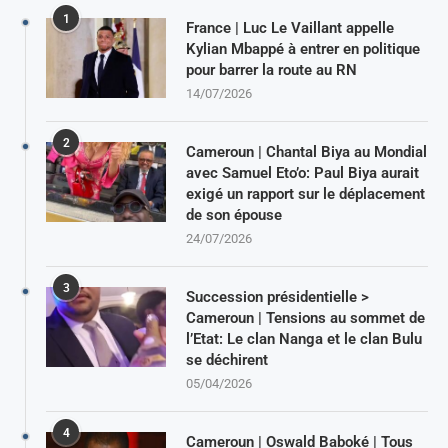
1
France | Luc Le Vaillant appelle
Kylian Mbappé à entrer en politique
pour barrer la route au RN
14/07/2026
2
Cameroun | Chantal Biya au Mondial
avec Samuel Eto’o: Paul Biya aurait
exigé un rapport sur le déplacement
de son épouse
24/07/2026
3
Succession présidentielle >
Cameroun | Tensions au sommet de
l’Etat: Le clan Nanga et le clan Bulu
se déchirent
05/04/2026
4
Cameroun | Oswald Baboké | Tous