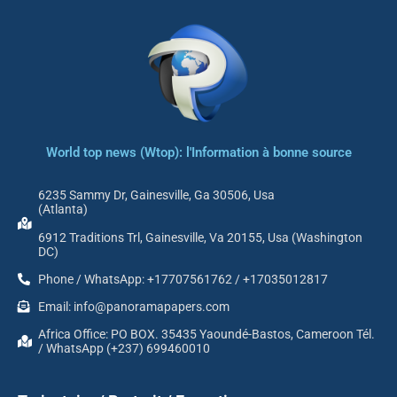
World top news (Wtop): l'Information à bonne source
6235 Sammy Dr, Gainesville, Ga 30506, Usa
(Atlanta)
6912 Traditions Trl, Gainesville, Va 20155, Usa (Washington
DC)
Phone / WhatsApp: +17707561762 / +17035012817
Email: info@panoramapapers.com
Africa Office: PO BOX. 35435 Yaoundé-Bastos, Cameroon Tél.
/ WhatsApp (+237) 699460010