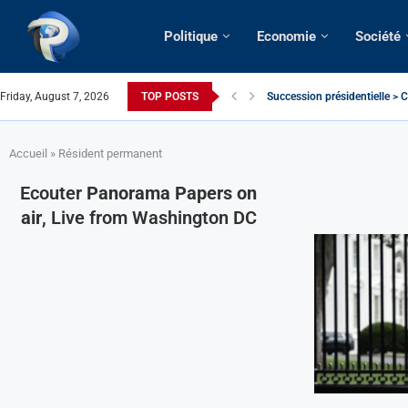
Politique
Economie
Société
Friday, August 7, 2026
TOP POSTS
Succession présidentielle > C
Cameroun | Oswald Baboké | T
France | Gangsterisme diploma
URGENT > Cameroun | Expulsé
États-Unis | Une infirmière ca
Exclusif > Cameroun | Révisio
Cameroun | Liberté d’express
Cameroun | Crise post-élector
Accueil
»
Résident permanent
Ecouter
Panorama Papers on
air
, Live from Washington DC