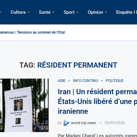
Culture
Santé
Sport
Opinion
Enquête I
ameroun | Tensions au sommet de l’Etat: Le...
ous ses domiciles perquisitionnés dans le...
tique: La saisie par Paris d’une cargaison destinée...
 de France: Longue Longue attendu par...
merounaise tuée par la chute d’un arbre...
n constitutionnelle: Un vice-président aux pouvoirs étendus...
ion: Le commissaire Vicent de Paul Meva aurait...
ale: Incertitudes sur le cas Anicet Ekane.
TAG:
RÉSIDENT PERMANENT
ASIE
INFO CONTINU
POLITIQUE
Iran | Un résident perm
États-Unis libéré d’une 
iranienne
by
world top news
20/05/2026
Par Madani Charaf Les autorités iranie