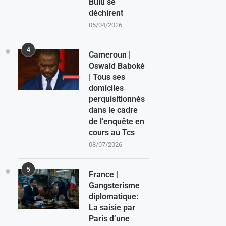
Bulu se
déchirent
05/04/2026
4
Cameroun |
Oswald Baboké
| Tous ses
domiciles
perquisitionnés
dans le cadre
de l’enquête en
cours au Tcs
08/07/2026
5
France |
Gangsterisme
diplomatique:
La saisie par
Paris d’une