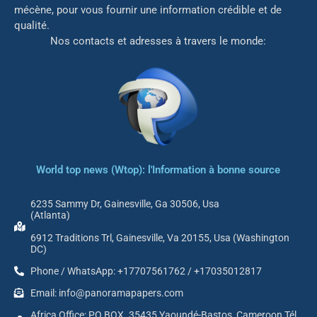
mé
cène, pour vous fournir une information crédible et de
qualité.
Nos contacts et adresses à travers le monde:
World top news (Wtop): l'Information à bonne source
6235 Sammy Dr, Gainesville, Ga 30506, Usa
(Atlanta)
6912 Traditions Trl, Gainesville, Va 20155, Usa (Washington
DC)
Phone / WhatsApp: +17707561762 / +17035012817
Email: info@panoramapapers.com
Africa Office: PO BOX. 35435 Yaoundé-Bastos, Cameroon Tél.